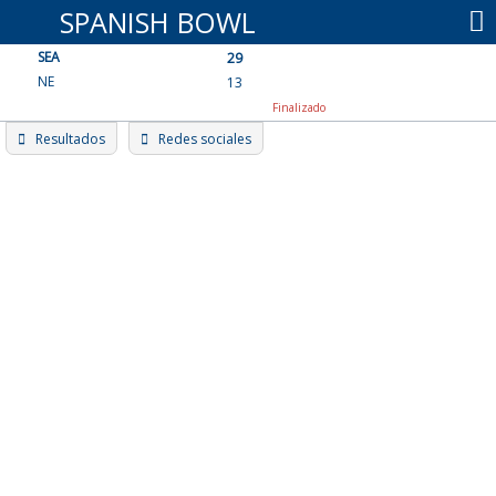
Skip
SPANISH BOWL
to
SEA
content
29
NE
13
Finalizado
Resultados
Redes sociales