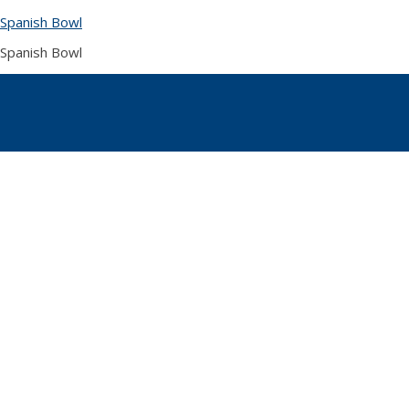
Skip
Spanish Bowl
to
content
Spanish Bowl