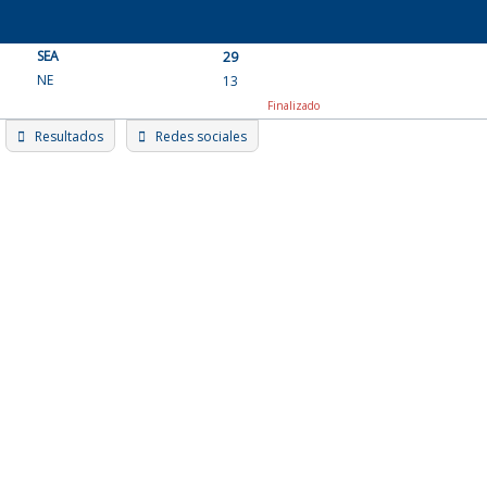
Skip
to
SEA
content
29
NE
13
Finalizado
Resultados
Redes sociales