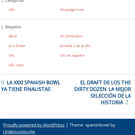
Categorías
UFL
Uncategorized
Etiquetas
4&12
DC Defenders
Erin Dolan
Jornada 3 de la UFL
UFL
UFL en español
UFL rules
NAVEGACIÓN
LA XXXI SPANISH BOWL
EL DRAFT DE LOS THE
DE
YA TIENE FINALISTAS
DIRTY DOZEN. LA MEJOR
ENTRADAS
SELECCIÓN DE LA
HISTORIA
Proudly powered by WordPress
|
Theme: spanishbowl by
Underscores.me
.