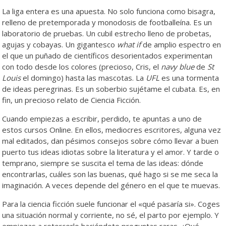
La liga entera es una apuesta. No solo funciona como bisagra,
relleno de pretemporada y monodosis de footballeína. Es un
laboratorio de pruebas. Un cubil estrecho lleno de probetas,
agujas y cobayas. Un gigantesco
what if
de amplio espectro en
el que un puñado de científicos desorientados experimentan
con todo desde los colores (precioso, Cris, el
navy blue
de
St
Louis
el domingo) hasta las mascotas. La
UFL
es una tormenta
de ideas peregrinas. Es un soberbio sujétame el cubata. Es, en
fin, un precioso relato de Ciencia Ficción.
Cuando empiezas a escribir, perdido, te apuntas a uno de
estos cursos Online. En ellos, mediocres escritores, alguna vez
mal editados, dan pésimos consejos sobre cómo llevar a buen
puerto tus ideas idiotas sobre la literatura y el amor. Y tarde o
temprano, siempre se suscita el tema de las ideas: dónde
encontrarlas, cuáles son las buenas, qué hago si se me seca la
imaginación. A veces depende del género en el que te muevas.
Para la ciencia ficción suele funcionar el «qué pasaría si». Coges
una situación normal y corriente, no sé, el parto por ejemplo. Y
empiezas a retorcerlo haciéndote preguntas raras. ¿Qué