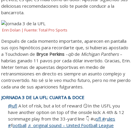
deliciosas recomendaciones solo te puede conducir a la
bancarrota.
Erin Dolan | Fuente: Total Pro Sports
Después de cada momento importante, aparecen en pantalla
sus ojos hipnóticos para recordarte que, si hubieras apostado
a Touchdown de
Bryce Perkins
–
qb
de
Michigan Panthers
–
habrías ganado 11 pavos por cada dólar invertido. Gracias, Erin.
Meter temas de apuestas deportivas en medio de
retransmisiones en directo es siempre un asunto complejo y
controvertido. No sé si le veo mucho futuro, pero no me pierdo
cada una de sus apariciones fulgurantes.
JORNADA 3 DE LA UFL: CUARTA & DOCE
@ufl
A lot of risk, but a lot of reward 😏In the USFL you
have another option on top of the onside kick: A 4th & 12
scrimmage play from the 33-yard line 👇 #u
sfl #
r
ules
#
f
ootball
♬ original sound – United Football League