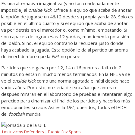
Es una alternativa imaginativa (y no tan condenadamente
imposible) al
onside kick
. Ofrece al equipo que acaba de anotar
la opción de jugarse un 4&12 desde su propia yarda 28. Solo es
posible en el último cuarto y si el equipo que acaba de anotar
va por detrás en el marcador o, como mínimo, empatando. Si
son capaces de lograr esas 12 yardas, mantienen la posesión
del balón. Si no, el equipo contrario la recupera justo donde
haya acabado la jugada. Esta opción le da al partido un aroma
de incertidumbre que la
NFL
no posee.
Partidos que se ganan por 12, 14 o 16 puntos a falta de 2
minutos no están ni mucho menos terminados. En la NFL ya se
ve el
onside kick
como una norma agotada e inútil desde hace
varios años. Por esto, no sería de extrañar que antes o
después miraran en el laboratorio de pruebas e intentaran algo
parecido para dinamizar el final de los partidos y hacerlos más
emocionantes si cabe. Así es la
UFL
, queridos, todos el I+D+I
del
football
mundial.
Los invictos Defenders | Fuente Foz Sports