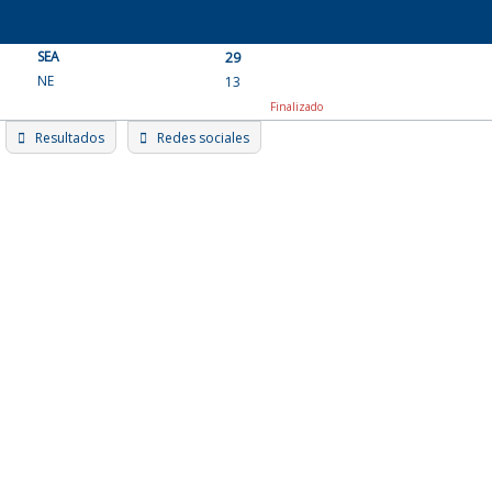
Skip
to
SEA
content
29
NE
13
Finalizado
Resultados
Redes sociales