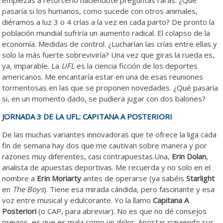
pasaría si los humanos, como sucede con otros animales,
diéramos a luz 3 o 4 crías a la vez en cada parto? De pronto la
población mundial sufriría un aumento radical. El colapso de la
economía. Medidas de control. ¿Lucharían las crías entre ellas y
solo la más fuerte sobreviviría? Una vez que giras la rueda es,
ya, imparable. La
UFL
es la ciencia ficción de los deportes
americanos. Me encantaría estar en una de esas reuniones
tormentosas en las que se proponen novedades. ¿Qué pasaría
si, en un momento dado, se pudiera jugar con dos balones?
JORNADA 3 DE LA UFL: CAPITANA A POSTERIORI
De las muchas variantes innovadoras que te ofrece la liga cada
fin de semana hay dos que me cautivan sobre manera y por
razones muy diferentes, casi contrapuestas.Una,
Erin Dolan
,
analista de apuestas deportivas. Me recuerda y no solo en el
nombre a
Erin Moriarty
antes de operarse (ya sabéis
Starlight
en
The Boys
). Tiene esa mirada cándida, pero fascinante y esa
voz entre musical y edulcorante. Yo la llamo
Capitana A
Posteriori
(o CAP, para abreviar). No es que no dé consejos
previos, es que es mala como un dolor. Apostar siguiendo sus