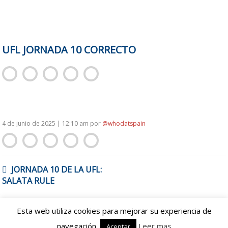
UFL JORNADA 10 CORRECTO
4 de junio de 2025 | 12:10 am
por
@whodatspain
NAVEGACIÓN
JORNADA 10 DE LA UFL:
DE
SALATA RULE
ENTRADAS
Esta web utiliza cookies para mejorar su experiencia de
Proudly powered by WordPress
|
Theme: spanishbowl by
navegación.
Leer mas
Aceptar