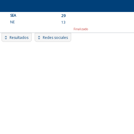
Skip
to
SEA
content
29
NE
13
Finalizado
Resultados
Redes sociales