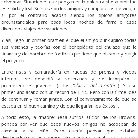
solventar. Situaciones que pongan en la palestra si esa amistad
es sólida y leal. Si ésos son los amigos y compañeros de vida, o
si por el contrario acaban siendo los típicos amigotes
circunstanciales para esas locas noches de farra o esos
divertidos viajes de vacaciones.
Y así, llegó un primer draft en el que el amigo punk aplicó todas
sus visiones y teorías con el beneplácito del chulazo que le
financia y del hombre de football que tiene que plasmar y dirigir
el proyecto.
Entre risas y camaradería en ruedas de prensa y vídeos
internos, se despidió a veteranos y se incorporó a
prometedores jóvenes, (a los
“chicos del montón”
). Y ese
primer año acabó con un récord de 1-15. Pero con la firme idea
de continuar y remar juntos. Con el convencimiento de que se
estaba en el buen camino y de que llegarían los éxitos…
A todo esto, la “madre” (esa sufrida afición de los Browns)
penaba por ver que esos nuevos amigos no acababan de
cambiar a su niño. Pero quería pensar que estaban
divirtiéndose en ese primer año, y que esas malas notas de su