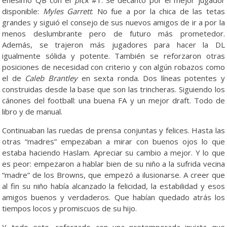
enésimo QB con el
pick
#1. Se decantó por el mejor jugador
disponible:
Myles Garrett
. No fue a por la chica de las tetas
grandes y siguió el consejo de sus nuevos amigos de ir a por la
menos deslumbrante pero de futuro más prometedor.
Además, se trajeron más jugadores para hacer la DL
igualmente sólida y potente. También se reforzaron otras
posiciones de necesidad con criterio y con algún robazos como
el de
Caleb Brantley
en sexta ronda. Dos líneas potentes y
construidas desde la base que son las trincheras. Siguiendo los
cánones del football: una buena FA y un mejor draft. Todo de
libro y de manual.
Continuaban las ruedas de prensa conjuntas y felices. Hasta las
otras “madres” empezaban a mirar con buenos ojos lo que
estaba haciendo Haslam. Apreciar su cambio a mejor. Y lo que
es peor: empezaron a hablar bien de su niño a la sufrida vecina
“madre” de los Browns, que empezó a ilusionarse. A creer que
al fin su niño había alcanzado la felicidad, la estabilidad y esos
amigos buenos y verdaderos. Que habían quedado atrás los
tiempos locos y promiscuos de su hijo.