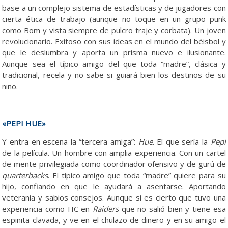
base a un complejo sistema de estadísticas y de jugadores con
cierta ética de trabajo (aunque no toque en un grupo punk
como Bom y vista siempre de pulcro traje y corbata). Un joven
revolucionario. Exitoso con sus ideas en el mundo del béisbol y
que le deslumbra y aporta un prisma nuevo e ilusionante.
Aunque sea el típico amigo del que toda “madre”, clásica y
tradicional, recela y no sabe si guiará bien los destinos de su
niño.
«PEPI HUE»
Y entra en escena la “tercera amiga”:
Hue
. El que sería la
Pepi
de la película. Un hombre con amplia experiencia. Con un cartel
de mente privilegiada como coordinador ofensivo y de gurú de
quarterbacks
. El típico amigo que toda “madre” quiere para su
hijo, confiando en que le ayudará a asentarse. Aportando
veteranía y sabios consejos. Aunque sí es cierto que tuvo una
experiencia como HC en
Raiders
que no salió bien y tiene esa
espinita clavada, y ve en el chulazo de dinero y en su amigo el