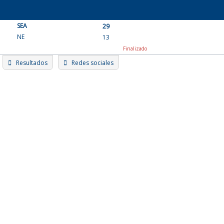
Skip
to
SEA
content
29
NE
13
Finalizado
Resultados
Redes sociales