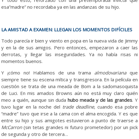
Y todo esto, reforzado con una pretemporada invicta que
esa”madre” no recordaba ya en las andanzas de su hijo.
LA AMISTAD A EXAMEN: LLEGAN LOS MOMENTOS DIFÍCILES
Todo parecía ir bien y viento en popa en la nueva vida de Jimmy
y en la de sus amigos. Pero entonces, empezaron a caer las
derrotas, y llegar las inseguridades. Ya no había risas ni
momentos buenos.
Y ¡cómo no! Hablamos de una trama
almodovariana
que
siempre tiene su escena mítica y transgresora. En la película en
cuestión se trata de una meada de Bom a la sadomasoquista
de Luci. En mis amados Browns aún no está muy claro quién
meo a quién, aunque sin duda
hubo meada y de las grandes
. Y
tuvo lugar en la noche del
trade deadline,
cuando esa pobre
“madre” tuvo que irse a la cama con el alma encogida. Y es que
entre su hijo y sus amigotes estuvieron a punto de traerse a
McCarron
(sin tetas grandes ni futuro prometedor) por un pick
de segunda y otro de tercera…