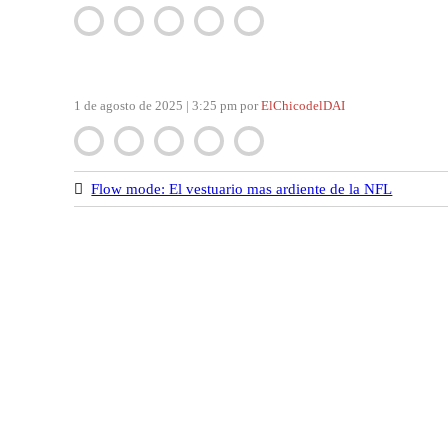
Navegación
de
entradas
1 de agosto de 2025 | 3:25 pm
por
ElChicodelDAI
Flow mode: El vestuario mas ardiente de la NFL