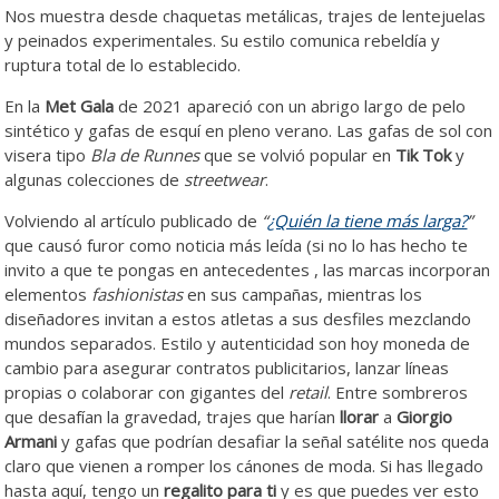
Nos muestra desde chaquetas metálicas, trajes de lentejuelas
y peinados experimentales. Su estilo comunica rebeldía y
ruptura total de lo establecido.
En la
Met Gala
de 2021 apareció con un abrigo largo de pelo
sintético y gafas de esquí en pleno verano. Las gafas de sol con
visera tipo
Bla de Runnes
que se volvió popular en
Tik Tok
y
algunas colecciones de
streetwear
.
Volviendo al artículo publicado de
“
¿Quién la tiene más larga?
”
que causó furor como noticia más leída (si no lo has hecho te
invito a que te pongas en antecedentes , las marcas incorporan
elementos
fashionistas
en sus campañas, mientras los
diseñadores invitan a estos atletas a sus desfiles mezclando
mundos separados. Estilo y autenticidad son hoy moneda de
cambio para asegurar contratos publicitarios, lanzar líneas
propias o colaborar con gigantes del
retail
. Entre sombreros
que desafían la gravedad, trajes que harían
llorar
a
Giorgio
Armani
y gafas que podrían desafiar la señal satélite nos queda
claro que vienen a romper los cánones de moda. Si has llegado
hasta aquí, tengo un
regalito para ti
y es que puedes ver esto