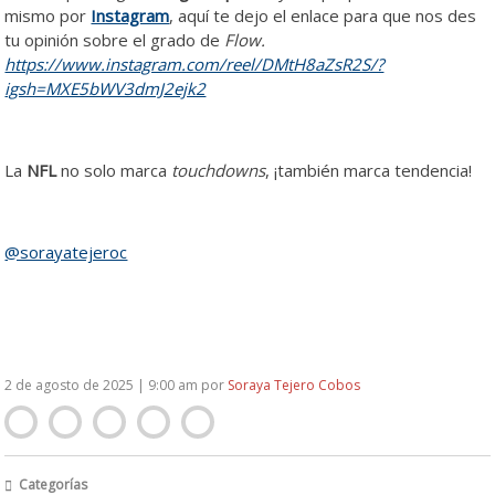
mismo por
Instagram
, aquí te dejo el enlace para que nos des
tu opinión sobre el grado de
Flow.
https://www.instagram.com/reel/DMtH8aZsR2S/?
igsh=MXE5bWV3dmJ2ejk2
La
NFL
no solo marca
touchdowns
, ¡también marca tendencia!
@sorayatejeroc
2 de agosto de 2025 | 9:00 am
por
Soraya Tejero Cobos
Categorías