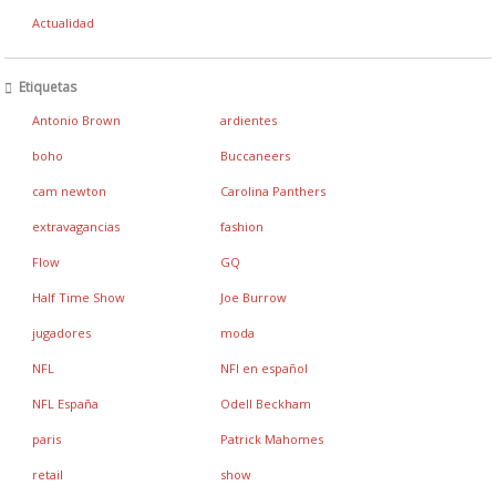
Actualidad
Etiquetas
Antonio Brown
ardientes
boho
Buccaneers
cam newton
Carolina Panthers
extravagancias
fashion
Flow
GQ
Half Time Show
Joe Burrow
jugadores
moda
NFL
NFl en español
NFL España
Odell Beckham
paris
Patrick Mahomes
retail
show