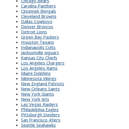
Chicago Bears
Carolina Panthers
Cincinnati Bengals
Cleveland Browns
Dallas Cowboys
Denver Broncos
Detroit Lions
Green Bay Packers
Houston Texans
Indianapolis Colts
Jacksonville Jaguars
Kansas City Chiefs
Los Angeles Chargers
Los Angeles Rams
Miami Dolphins
Minnesota Vikings
New England Patriots
New Orleans Saints
New York Giants
New York Jets
Las Vegas Raiders
Philadelphia Eagles
Pittsburgh Steelers
San Francisco 49ers
Seattle Seahawks