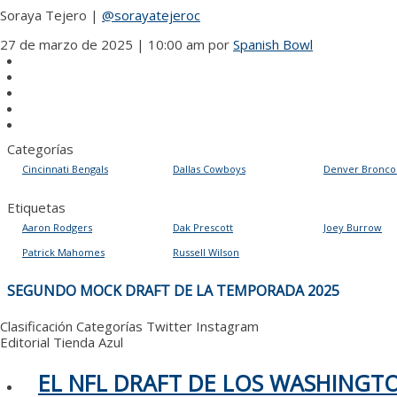
Soraya Tejero |
@sorayatejeroc
27 de marzo de 2025 | 10:00 am
por
Spanish Bowl
Categorías
Cincinnati Bengals
Dallas Cowboys
Denver Bronco
Etiquetas
Aaron Rodgers
Dak Prescott
Joey Burrow
Patrick Mahomes
Russell Wilson
NAVEGACIÓN
SEGUNDO MOCK DRAFT DE LA TEMPORADA 2025
DE
ENTRADAS
Clasificación
Categorías
Twitter
Instagram
Editorial
Tienda Azul
EL NFL DRAFT DE LOS WASHING