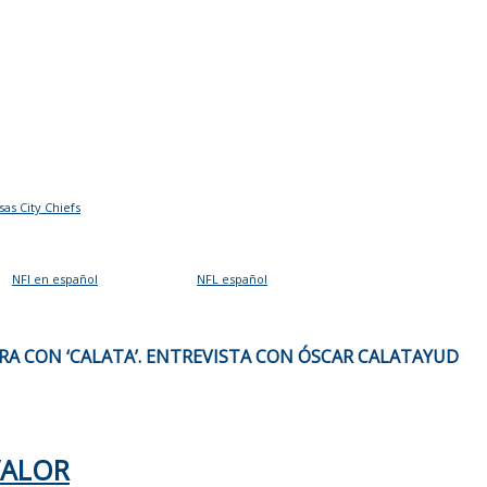
sas City Chiefs
NFl en español
NFL español
A CON ‘CALATA’. ENTREVISTA CON ÓSCAR CALATAYUD
VALOR