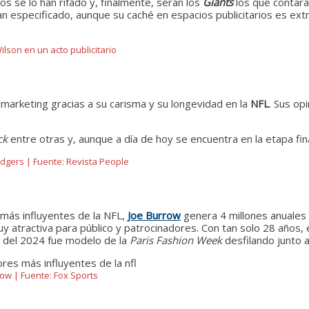
pos se lo han rifado y, finalmente, serán los
Giants
los que contará
an especificado, aunque su caché en espacios publicitarios es ex
ilson en un acto publicitario
arketing gracias a su carisma y su longevidad en la
NFL
. Sus op
ck
entre otras y, aunque a día de hoy se encuentra en la etapa fina
dgers | Fuente: Revista People
 más influyentes de la NFL,
Joe Burrow
genera 4 millones anuales
y atractiva para público y patrocinadores. Con tan solo 28 años, 
o del 2024 fue modelo de la
Paris Fashion Week
desfilando junto 
ow | Fuente: Fox Sports