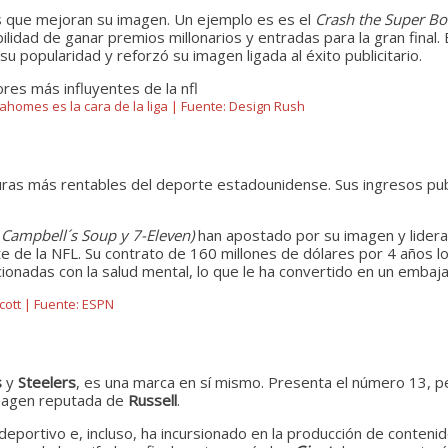
s que mejoran su imagen. Un ejemplo es es el
Crash the Super B
lidad de ganar premios millonarios y entradas para la gran final.
 popularidad y reforzó su imagen ligada al éxito publicitario.
ahomes es la cara de la liga | Fuente: Design Rush
guras más rentables del deporte estadounidense. Sus ingresos pub
 Campbell´s
Soup y 7-Eleven)
han apostado por su imagen y lider
e de la NFL. Su contrato de 160 millones de dólares por 4 años l
acionadas con la salud mental, lo que le ha convertido en un emba
cott | Fuente: ESPN
s
y
Steelers
, es una marca en sí mismo. Presenta el número 13, p
magen reputada de
Russell
.
eportivo e, incluso, ha incursionado en la producción de conteni