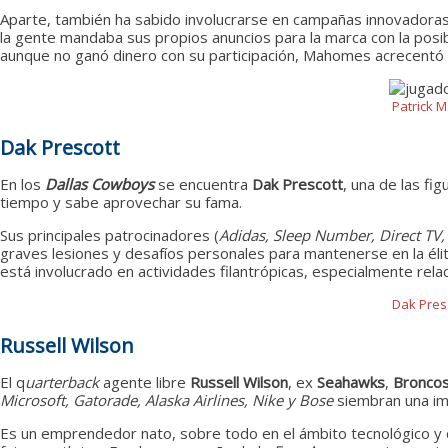
Aparte, también ha sabido involucrarse en campañas innovadora
la gente mandaba sus propios anuncios para la marca con la posibi
aunque no ganó dinero con su participación, Mahomes acrecentó su
Patrick M
Dak Prescott
En los
Dallas Cowboys
se encuentra
Dak Prescott
, una de las fi
tiempo y sabe aprovechar su fama.
Sus principales patrocinadores (
Adidas, Sleep Number, Direct TV,
graves lesiones y desafíos personales para mantenerse en la élit
está involucrado en actividades filantrópicas, especialmente rel
Dak Pres
Russell Wilson
El q
uarterback
agente libre
Russell Wilson
, ex
Seahawks
,
Bronco
Microsoft, Gatorade, Alaska
Airlines, Nike y Bose
siembran una i
Es un emprendedor nato, sobre todo en el ámbito tecnológico y d