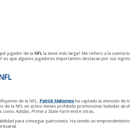
¿qué jugador de la
NFL
la tiene más larga? Me refiero a la cuenta b
Y es que algunos jugadores importantes destacan por sus ingresos
NFL
nfluyente de la NFL,
Patrick Mahomes
ha captado la atención de lo
s de la NFL en activo tienen prohibido promocionar bebidas alcohó
as como
Adidas, Prime o State Farm
entre otras
.
abilidad para conseguir patrocinios. Ha tenido un emprendimiento
resarial.