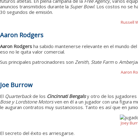
futuros atletas. En plena campaña de la
Free Agency
, varios equi
anuncios transmitidos durante la
Super Bowl
. Los costos no se h
30 segundos de emisión.
Russell W
Aaron Rodgers
Aaron Rodgers
ha sabido mantenerse relevante en el mundo del m
eso no le quita valor comercial.
Sus principales patrocinadores son
Zenith, State Farm
o
Amberja
Aaron Ro
Joe Burrow
El
Quarterback
de los
Cincinnati Bengals
y otro de los jugadores
Bose y Lordstone Motors
ven en él a un jugador con una figura mu
le auguran contratos muy sustanciosos. Tanto es así que en juni
Joey Burr
El secreto del éxito es arriesgarse.