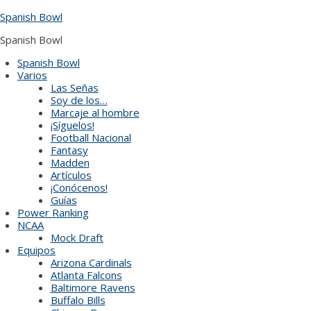
Skip
Spanish Bowl
to
content
Spanish Bowl
Spanish Bowl
Varios
Las Señas
Soy de los…
Marcaje al hombre
¡Síguelos!
Football Nacional
Fantasy
Madden
Artículos
¡Conócenos!
Guías
Power Ranking
NCAA
Mock Draft
Equipos
Arizona Cardinals
Atlanta Falcons
Baltimore Ravens
Buffalo Bills