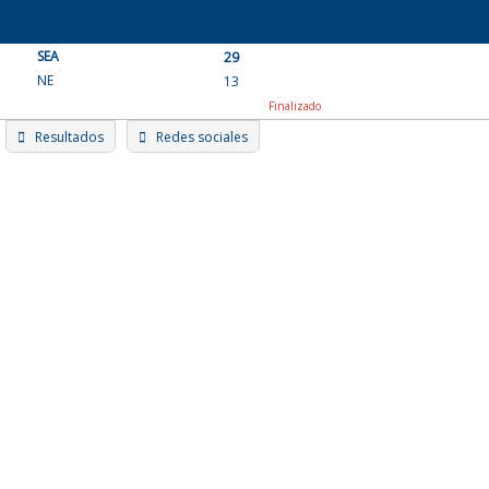
Skip
to
SEA
content
29
NE
13
Finalizado
Resultados
Redes sociales