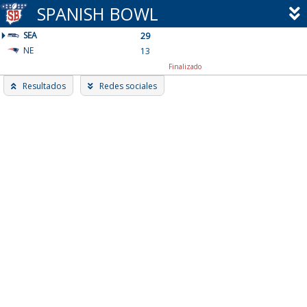
Skip
SPANISH BOWL
to
SEA
content
29
NE
13
Finalizado
Resultados
Redes sociales