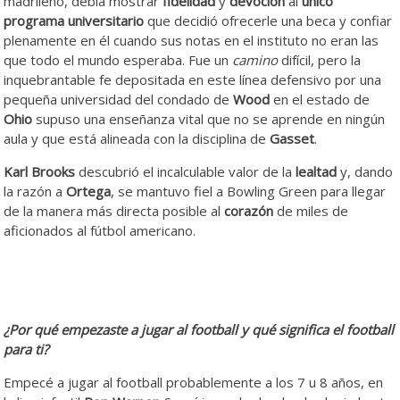
madrileño, debía mostrar
fidelidad
y
devoción
al
único
programa
universitario
que decidió ofrecerle una beca y confiar
plenamente en él cuando sus notas en el instituto no eran las
que todo el mundo esperaba. Fue un
camino
difícil, pero la
inquebrantable fe depositada en este línea defensivo por una
pequeña universidad del condado de
Wood
en el estado de
Ohio
supuso una enseñanza vital que no se aprende en ningún
aula y que está alineada con la disciplina de
Gasset
.
Karl Brooks
descubrió el incalculable valor de la
lealtad
y, dando
la razón a
Ortega
, se mantuvo fiel a Bowling Green para llegar
de la manera más directa posible al
corazón
de miles de
aficionados al fútbol americano.
¿Por qué empezaste a jugar al football y qué significa el football
para ti?
Empecé a jugar al football probablemente a los 7 u 8 años, en