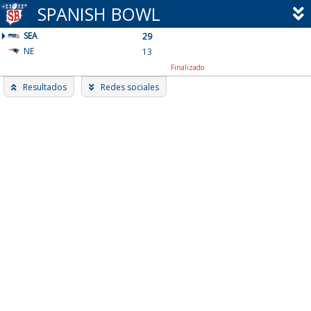
Skip
SPANISH BOWL
to
SEA
content
29
NE
13
Finalizado
Resultados
Redes sociales