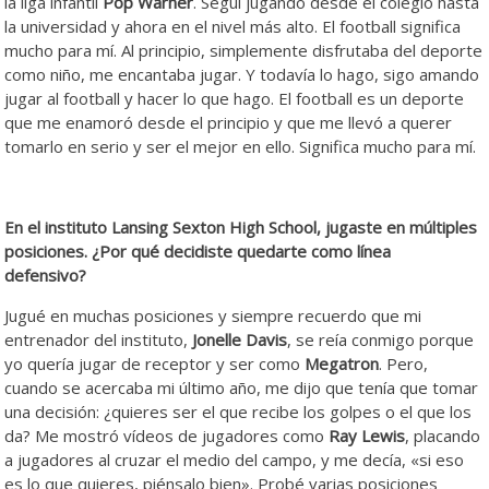
la liga infantil
Pop Warner
. Seguí jugando desde el colegio hasta
la universidad y ahora en el nivel más alto. El football significa
mucho para mí. Al principio, simplemente disfrutaba del deporte
como niño, me encantaba jugar. Y todavía lo hago, sigo amando
jugar al football y hacer lo que hago. El football es un deporte
que me enamoró desde el principio y que me llevó a querer
tomarlo en serio y ser el mejor en ello. Significa mucho para mí.
En el instituto Lansing Sexton High School, jugaste en múltiples
posiciones. ¿Por qué decidiste quedarte como línea
defensivo?
Jugué en muchas posiciones y siempre recuerdo que mi
entrenador del instituto,
Jonelle Davis
, se reía conmigo porque
yo quería jugar de receptor y ser como
Megatron
. Pero,
cuando se acercaba mi último año, me dijo que tenía que tomar
una decisión: ¿quieres ser el que recibe los golpes o el que los
da? Me mostró vídeos de jugadores como
Ray Lewis
, placando
a jugadores al cruzar el medio del campo, y me decía, «si eso
es lo que quieres, piénsalo bien». Probé varias posiciones