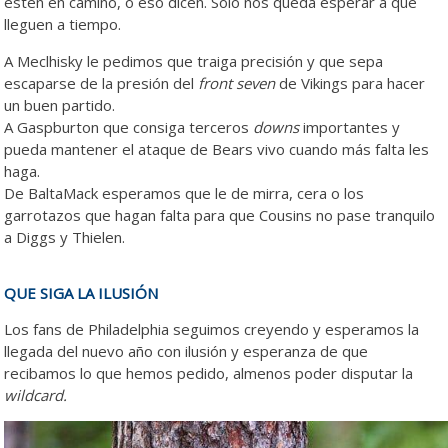
estén en camino, o eso dicen. Sólo nos queda esperar a que
lleguen a tiempo.
A Meclhisky le pedimos que traiga precisión y que sepa
escaparse de la presión del
front seven
de Vikings para hacer
un buen partido.
A Gaspburton que consiga terceros
downs
importantes y
pueda mantener el ataque de Bears vivo cuando más falta les
haga.
De BaltaMack esperamos que le de mirra, cera o los
garrotazos que hagan falta para que Cousins no pase tranquilo
a Diggs y Thielen.
QUE SIGA LA ILUSIÓN
Los fans de Philadelphia seguimos creyendo y esperamos la
llegada del nuevo año con ilusión y esperanza de que
recibamos lo que hemos pedido, almenos poder disputar la
wildcard.