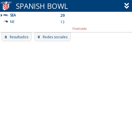
Skip
SPANISH BOWL
to
SEA
content
29
NE
13
Finalizado
Resultados
Redes sociales