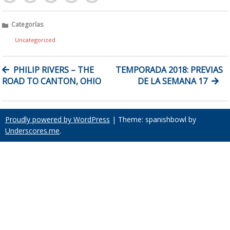
Categorías
Uncategorized
NAVEGACIÓN
PHILIP RIVERS – THE
TEMPORADA 2018: PREVIAS
DE
ROAD TO CANTON, OHIO
DE LA SEMANA 17
ENTRADAS
Proudly powered by WordPress
|
Theme: spanishbowl by
Underscores.me
.