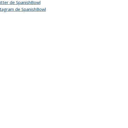
tter de SpanishBowl
stagram de SpanishBowl