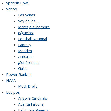
Skip
Spanish Bowl
to
Varios
content
Las Señas
Soy de los…
Marcaje al hombre
¡Síguelos!
Football Nacional
Fantasy
Madden
Artículos
¡Conócenos!
Guías
Power Ranking
NCAA
Mock Draft
Equipos
Arizona Cardinals
Atlanta Falcons
Baltimore Ravens