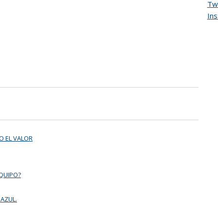
Twi
In
O EL VALOR
EQUIPO?
 AZUL.