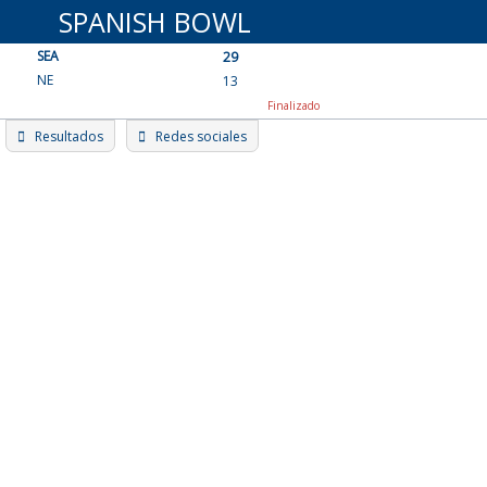
Skip
SPANISH BOWL
to
SEA
content
29
NE
13
Finalizado
Resultados
Redes sociales