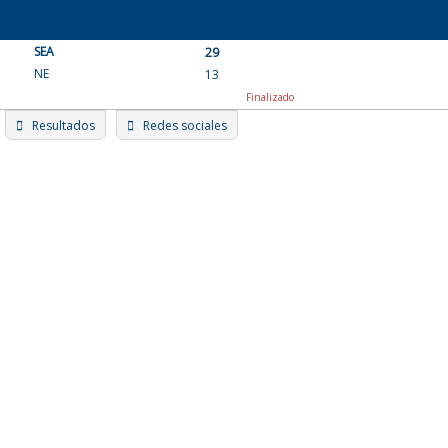
Skip
to
SEA
content
29
NE
13
Finalizado
Resultados
Redes sociales