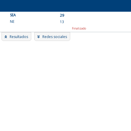
Skip
to
SEA
content
29
NE
13
Finalizado
Resultados
Redes sociales