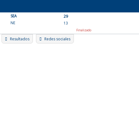
Skip
to
SEA
content
29
NE
13
Finalizado
Resultados
Redes sociales