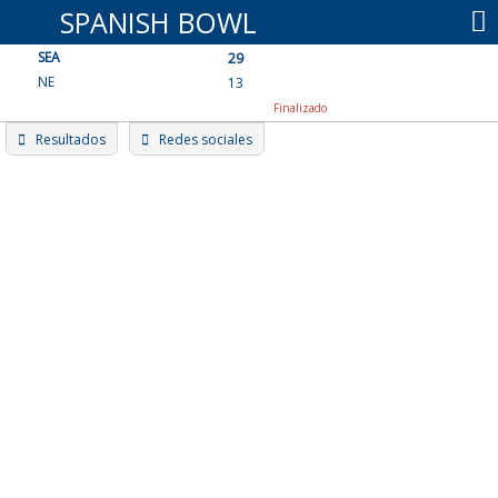
Skip
SPANISH BOWL
to
SEA
content
29
NE
13
Finalizado
Resultados
Redes sociales