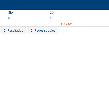
Skip
to
SEA
content
29
NE
13
Finalizado
Resultados
Redes sociales