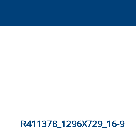
Skip
to
content
R411378_1296X729_16-9