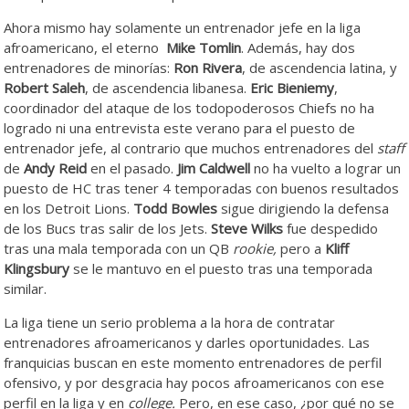
Ahora mismo hay solamente un entrenador jefe en la liga
afroamericano, el eterno
Mike Tomlin
. Además, hay dos
entrenadores de minorías:
Ron Rivera
, de ascendencia latina, y
Robert Saleh
, de ascendencia libanesa.
Eric Bieniemy
,
coordinador del ataque de los todopoderosos Chiefs no ha
logrado ni una entrevista este verano para el puesto de
entrenador jefe, al contrario que muchos entrenadores del
staff
de
Andy Reid
en el pasado.
Jim Caldwell
no ha vuelto a lograr un
puesto de HC tras tener 4 temporadas con buenos resultados
en los Detroit Lions.
Todd Bowles
sigue dirigiendo la defensa
de los Bucs tras salir de los Jets.
Steve Wilks
fue despedido
tras una mala temporada con un QB
rookie,
pero a
Kliff
Klingsbury
se le mantuvo en el puesto tras una temporada
similar.
La liga tiene un serio problema a la hora de contratar
entrenadores afroamericanos y darles oportunidades. Las
franquicias buscan en este momento entrenadores de perfil
ofensivo, y por desgracia hay pocos afroamericanos con ese
perfil en la liga y en
college.
Pero, en ese caso, ¿por qué no se