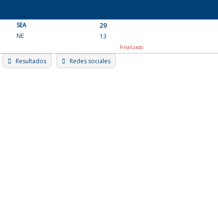
Skip
to
SEA
content
29
NE
13
Finalizado
Resultados
Redes sociales