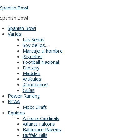
Skip
Spanish Bowl
to
content
Spanish Bowl
Spanish Bowl
Varios
Las Señas
Soy de los…
Marcaje al hombre
¡Síguelos!
Football Nacional
Fantasy
Madden
Artículos
¡Conócenos!
Guías
Power Ranking
NCAA
Mock Draft
Equipos
Arizona Cardinals
Atlanta Falcons
Baltimore Ravens
Buffalo Bills