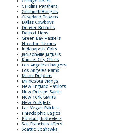
Chicago Bears
Carolina Panthers
Cincinnati Bengals
Cleveland Browns
Dallas Cowboys
Denver Broncos
Detroit Lions
Green Bay Packers
Houston Texans
Indianapolis Colts
Jacksonville Jaguars
Kansas City Chiefs
Los Angeles Chargers
Los Angeles Rams
Miami Dolphins
Minnesota Vikings
New England Patriots
New Orleans Saints
New York Giants
New York Jets
Las Vegas Raiders
Philadelphia Eagles
Pittsburgh Steelers
San Francisco 49ers
Seattle Seahawks