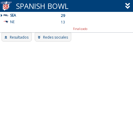
Skip
SPANISH BOWL
to
SEA
content
29
NE
13
Finalizado
Resultados
Redes sociales