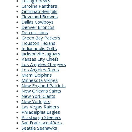
Chicago Bears
Carolina Panthers
Cincinnati Bengals
Cleveland Browns
Dallas Cowboys
Denver Broncos
Detroit Lions
Green Bay Packers
Houston Texans
Indianapolis Colts
Jacksonville Jaguars
Kansas City Chiefs
Los Angeles Chargers
Los Angeles Rams
Miami Dolphins
Minnesota Vikings
New England Patriots
New Orleans Saints
New York Giants
New York Jets
Las Vegas Raiders
Philadelphia Eagles
Pittsburgh Steelers
San Francisco 49ers
Seattle Seahawks