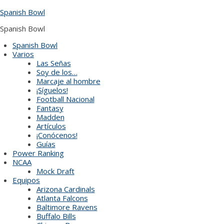
Skip
Spanish Bowl
to
content
Spanish Bowl
Spanish Bowl
Varios
Las Señas
Soy de los…
Marcaje al hombre
¡Síguelos!
Football Nacional
Fantasy
Madden
Artículos
¡Conócenos!
Guías
Power Ranking
NCAA
Mock Draft
Equipos
Arizona Cardinals
Atlanta Falcons
Baltimore Ravens
Buffalo Bills