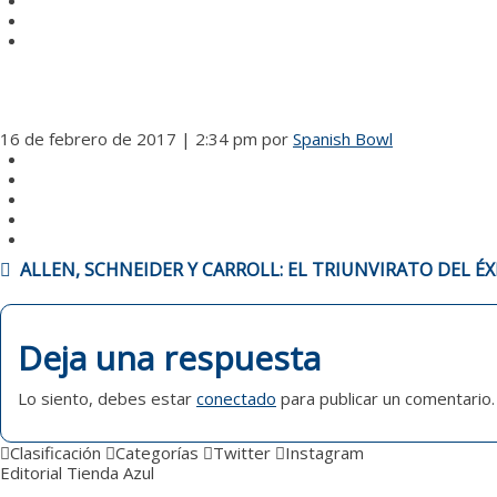
16 de febrero de 2017 | 2:34 pm
por
Spanish Bowl
NAVEGACIÓN
ALLEN, SCHNEIDER Y CARROLL: EL TRIUNVIRATO DEL É
DE
ENTRADAS
Deja una respuesta
Lo siento, debes estar
conectado
para publicar un comentario.
Clasificación
Categorías
Twitter
Instagram
Editorial
Tienda Azul