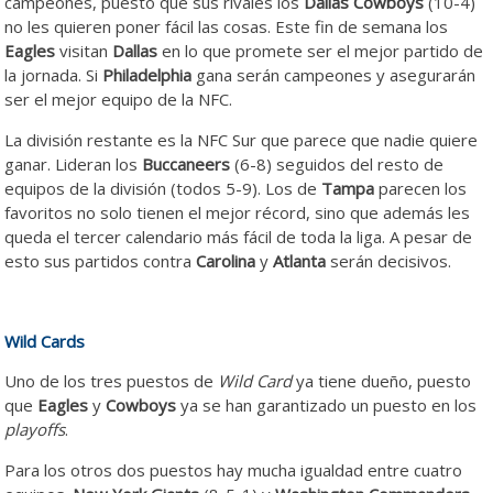
campeones, puesto que sus rivales los
Dallas Cowboys
(10-4)
no les quieren poner fácil las cosas. Este fin de semana los
Eagles
visitan
Dallas
en lo que promete ser el mejor partido de
la jornada. Si
Philadelphia
gana serán campeones y asegurarán
ser el mejor equipo de la NFC.
La división restante es la NFC Sur que parece que nadie quiere
ganar. Lideran los
Buccaneers
(6-8) seguidos del resto de
equipos de la división (todos 5-9). Los de
Tampa
parecen los
favoritos no solo tienen el mejor récord, sino que además les
queda el tercer calendario más fácil de toda la liga. A pesar de
esto sus partidos contra
Carolina
y
Atlanta
serán decisivos.
Wild Cards
Uno de los tres puestos de
Wild Card
ya tiene dueño, puesto
que
Eagles
y
Cowboys
ya se han garantizado un puesto en los
playoffs
.
Para los otros dos puestos hay mucha igualdad entre cuatro