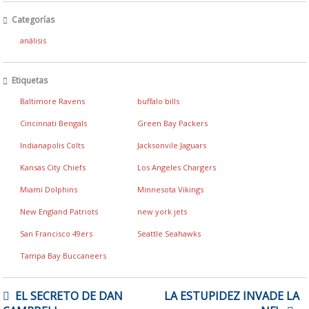
Categorías
análisis
Etiquetas
Baltimore Ravens
buffalo bills
Cincinnati Bengals
Green Bay Packers
Indianapolis Colts
Jacksonvile Jaguars
Kansas City Chiefs
Los Angeles Chargers
Miami Dolphins
Minnesota Vikings
New England Patriots
new york jets
San Francisco 49ers
Seattle Seahawks
Tampa Bay Buccaneers
NAVEGACIÓN
EL SECRETO DE DAN
LA ESTUPIDEZ INVADE LA
DE