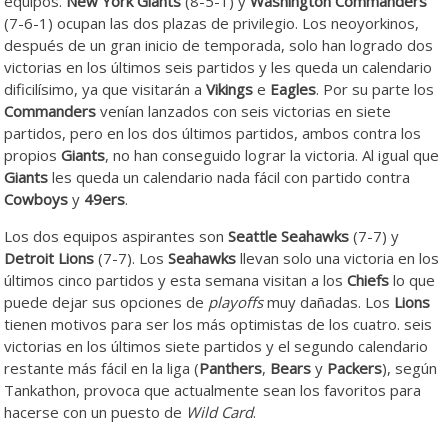
equipos.
New York Giants
(8-5-1) y
Washington Commanders
(7-6-1) ocupan las dos plazas de privilegio. Los neoyorkinos,
después de un gran inicio de temporada, solo han logrado dos
victorias en los últimos seis partidos y les queda un calendario
dificilísimo, ya que visitarán a
Vikings
e
Eagles
. Por su parte los
Commanders
venían lanzados con seis victorias en siete
partidos, pero en los dos últimos partidos, ambos contra los
propios
Giants
, no han conseguido lograr la victoria. Al igual que
Giants
les queda un calendario nada fácil con partido contra
Cowboys
y
49ers
.
Los dos equipos aspirantes son
Seattle Seahawks
(7-7) y
Detroit Lions
(7-7). Los
Seahawks
llevan solo una victoria en los
últimos cinco partidos y esta semana visitan a los
Chiefs
lo que
puede dejar sus opciones de
playoffs
muy dañadas. Los
Lions
tienen motivos para ser los más optimistas de los cuatro. seis
victorias en los últimos siete partidos y el segundo calendario
restante más fácil en la liga (
Panthers
,
Bears
y
Packers
), según
Tankathon, provoca que actualmente sean los favoritos para
hacerse con un puesto de
Wild Card
.