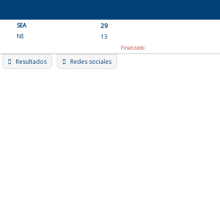
Skip
to
SEA
content
29
NE
13
Finalizado
Resultados
Redes sociales