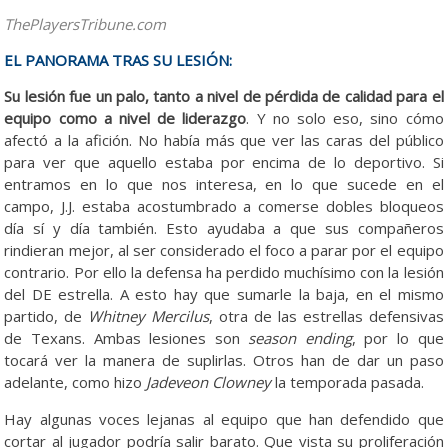
ThePlayersTribune.com
EL PANORAMA TRAS SU LESIÓN:
Su lesión fue un palo, tanto a nivel de pérdida de calidad para el
equipo como a nivel de liderazgo
. Y no solo eso, sino cómo
afectó a la afición. No había más que ver las caras del público
para ver que aquello estaba por encima de lo deportivo. Si
entramos en lo que nos interesa, en lo que sucede en el
campo, J.J. estaba acostumbrado a comerse dobles bloqueos
día sí y día también. Esto ayudaba a que sus compañeros
rindieran mejor, al ser considerado el foco a parar por el equipo
contrario. Por ello la defensa ha perdido muchísimo con la lesión
del DE estrella. A esto hay que sumarle la baja, en el mismo
partido, de
Whitney Mercilus
, otra de las estrellas defensivas
de Texans. Ambas lesiones son
season ending
, por lo que
tocará ver la manera de suplirlas. Otros han de dar un paso
adelante, como hizo
Jadeveon Clowney
la temporada pasada.
Hay algunas voces lejanas al equipo que han defendido que
cortar al jugador podría salir barato. Que vista su proliferación