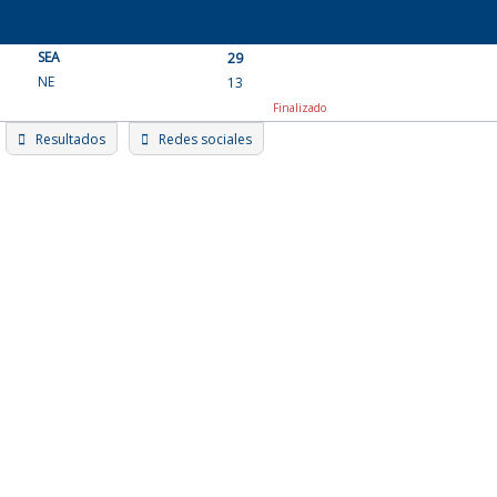
Skip
to
SEA
content
29
NE
13
Finalizado
Resultados
Redes sociales