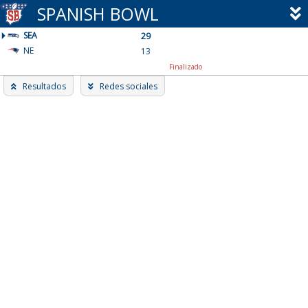
Skip
SPANISH BOWL
to
SEA
content
29
NE
13
Finalizado
Resultados
Redes sociales