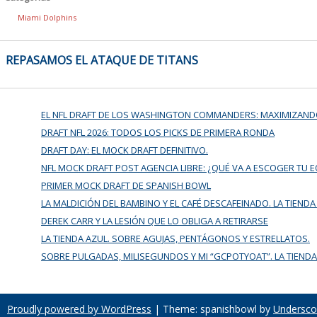
Miami Dolphins
NAVEGACIÓN
REPASAMOS EL ATAQUE DE TITANS
DE
ENTRADAS
EL NFL DRAFT DE LOS WASHINGTON COMMANDERS: MAXIMIZAND
DRAFT NFL 2026: TODOS LOS PICKS DE PRIMERA RONDA
DRAFT DAY: EL MOCK DRAFT DEFINITIVO.
NFL MOCK DRAFT POST AGENCIA LIBRE: ¿QUÉ VA A ESCOGER TU 
PRIMER MOCK DRAFT DE SPANISH BOWL
LA MALDICIÓN DEL BAMBINO Y EL CAFÉ DESCAFEINADO. LA TIENDA
DEREK CARR Y LA LESIÓN QUE LO OBLIGA A RETIRARSE
LA TIENDA AZUL. SOBRE AGUJAS, PENTÁGONOS Y ESTRELLATOS.
SOBRE PULGADAS, MILISEGUNDOS Y MI “GCPOTYOAT”. LA TIENDA
Proudly powered by WordPress
|
Theme: spanishbowl by
Undersco