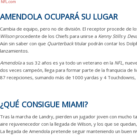
NFL.com
AMENDOLA OCUPARÁ SU LUGAR
Cambia de equipo, pero no de división. El receptor procede de los
Wilson
procedente de los Chiefs para unirse a
Kenny Stills
y
Deva
Aún sin saber con que
Quarterback
titular podrán contar los Dol
lanzamientos.
Amendola
a sus 32 años es ya todo un veterano en la
NFL
, nueve
dos veces campeón, llega para formar parte de la franquicia de
87 recepciones, sumando más de 1000 yardas y 4 Touchdowns, a
¿QUÉ CONSIGUE MIAMI?
Tras la marcha de Landry, pierden un jugador joven con mucho t
aire rejuvenecedor con la llegada de Wilson, y los que se quedan, S
La llegada de Amendola pretende seguir manteniendo un buen niv