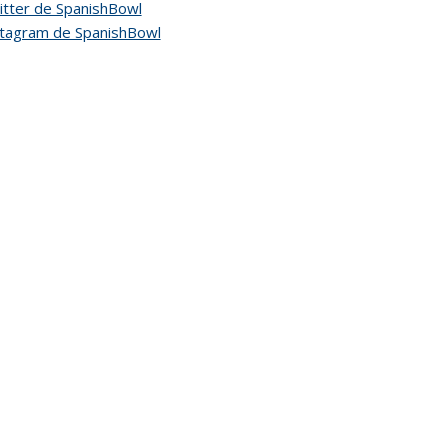
tter de SpanishBowl
stagram de SpanishBowl