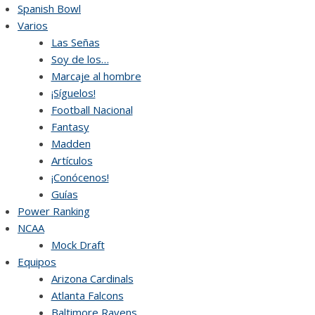
Skip
Spanish Bowl
to
Varios
content
Las Señas
Soy de los…
Marcaje al hombre
¡Síguelos!
Football Nacional
Fantasy
Madden
Artículos
¡Conócenos!
Guías
Power Ranking
NCAA
Mock Draft
Equipos
Arizona Cardinals
Atlanta Falcons
Baltimore Ravens