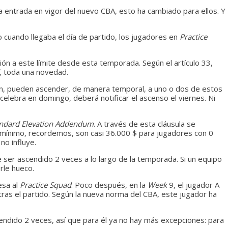
a entrada en vigor del nuevo CBA, esto ha cambiado para ellos. Y
o cuando llegaba el día de partido, los jugadores en
Practice
n a este límite desde esta temporada. Según el artículo 33,
, toda una novedad.
an, pueden ascender, de manera temporal, a uno o dos de estos
 se celebra en domingo, deberá notificar el ascenso el viernes. Ni
ndard Elevation Addendum
. A través de esta cláusula se
o mínimo, recordemos, son casi 36.000 $ para jugadores con 0
no influye.
 ser ascendido 2 veces a lo largo de la temporada. Si un equipo
rle hueco.
resa al
Practice Squad
. Poco después, en la
Week
9, el jugador A
 tras el partido. Según la nueva norma del CBA, este jugador ha
cendido 2 veces, así que para él ya no hay más excepciones: para