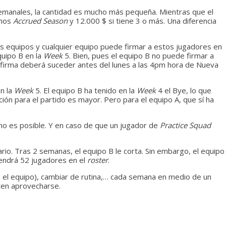
emanales, la cantidad es mucho más pequeña. Mientras que el
enos
Accrued Season
y 12.000 $ si tiene 3 o más. Una diferencia
s equipos y cualquier equipo puede firmar a estos jugadores en
quipo B en la
Week
5. Bien, pues el equipo B no puede firmar a
 la firma deberá suceder antes del lunes a las 4pm hora de Nueva
en la
Week
5. El equipo B ha tenido en la
Week
4 el Bye, lo que
ión para el partido es mayor. Pero para el equipo A, que sí ha
no es posible. Y en caso de que un jugador de
Practice Squad
io. Tras 2 semanas, el equipo B le corta. Sin embargo, el equipo
tendrá 52 jugadores en el
roster
.
ue el equipo), cambiar de rutina,… cada semana en medio de un
ten aprovecharse.