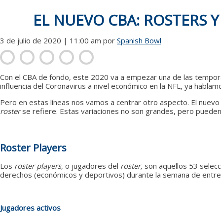
EL NUEVO CBA: ROSTERS Y
3 de julio de 2020 | 11:00 am
por
Spanish Bowl
Con el CBA de fondo, este 2020 va a empezar una de las temporad
influencia del Coronavirus a nivel económico en la NFL, ya habla
Pero en estas líneas nos vamos a centrar otro aspecto. El nuevo
roster
se refiere. Estas variaciones no son grandes, pero pueden 
Roster Players
Los
roster players
, o jugadores del
roster,
son aquellos 53 selecc
derechos (económicos y deportivos) durante la semana de entrena
Jugadores activos