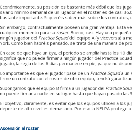
Económicamente, su posición es bastante más débil que los jug
salario mínimo semanal de un jugador en el roster es de casi 36.
bastante importante. Si queréis saber más sobre los contratos, 
Sin embargo, contractualmente poseen una gran ventaja. Esta ven
cualquier momento para su
roster
. Bueno, casi. Hay una pequeña
ningún jugador del
Practice Squad
del equipo A (y viceversa) a me
York. Como bien habréis pensado, se trata de una manera de pro
En caso de que haya un
bye
, el período se amplía hasta los 10 dí
significa que no puede firmar a ningún jugador del Practice Squad
jugado, la regla de los 6 días permanece en pie, ya que no disp
Lo importante es que el jugador pase de un
Practice Squad
a un
firme un contrato con el roster de otro equipo, tendrá garantizad
Supongamos que el equipo B firma a un jugador del
Practice Squ
no puede firmar a nadie en su lugar hasta que hayan pasado las 
El objetivo, claramente, es evitar que los equipos utilicen a los
deporte de alto nivel es demasiado. Por eso la NFLPA protege a 
Ascensión al roster