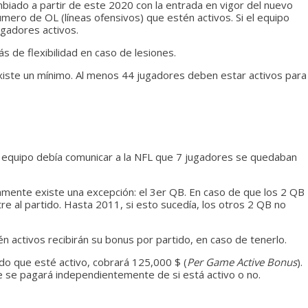
mbiado a partir de este 2020 con la entrada en vigor del nuevo
ero de OL (líneas ofensivos) que estén activos. Si el equipo
ugadores activos.
 de flexibilidad en caso de lesiones.
existe un mínimo. Al menos 44 jugadores deben estar activos para
l equipo debía comunicar a la NFL que 7 jugadores se quedaban
Solamente existe una excepción: el 3er QB. En caso de que los 2 QB
re al partido. Hasta 2011, si esto sucedía, los otros 2 QB no
activos recibirán su bonus por partido, en caso de tenerlo.
do que esté activo, cobrará 125,000 $ (
Per Game Active Bonus
).
se se pagará independientemente de si está activo o no.