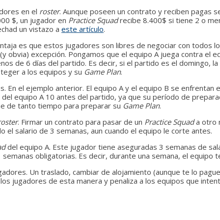
adores en el
roster
. Aunque poseen un contrato y reciben pagas s
000 $, un jugador en
Practice Squad
recibe 8.400$ si tiene 2 o m
echad un vistazo a
este artículo
.
taja es que estos jugadores son libres de negociar con todos lo
 (y obvia) excepción. Pongamos que el equipo A juega contra el e
nos de 6 días del partido. Es decir, si el partido es el domingo,
teger a los equipos y su
Game Plan
.
as. En el ejemplo anterior. El equipo A y el equipo B se enfrentan 
 del equipo A 10 antes del partido, ya que su período de preparac
one de tanto tiempo para preparar su
Game Plan
.
roster
. Firmar un contrato para pasar de un
Practice Squad
a otro 
o el salario de 3 semanas, aun cuando el equipo le corte antes.
ad
del equipo A. Este jugador tiene aseguradas 3 semanas de salar
3 semanas obligatorias. Es decir, durante una semana, el equipo 
 jugadores. Un traslado, cambiar de alojamiento (aunque te lo pag
los jugadores de esta manera y penaliza a los equipos que inten