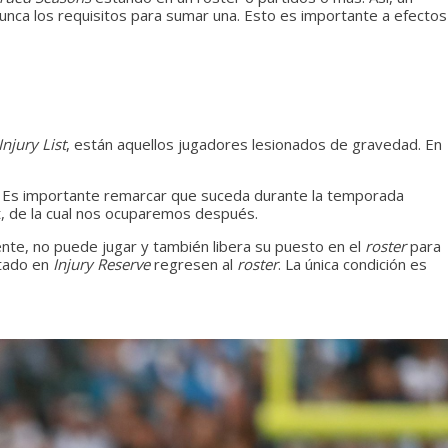
nunca los requisitos para sumar una. Esto es importante a efectos
njury List
, están aquellos jugadores lesionados de gravedad. En
ta. Es importante remarcar que suceda durante la temporada
st, de la cual nos ocuparemos después.
nte, no puede jugar y también libera su puesto en el
roster
para
tado en
Injury Reserve
regresen al
roster
. La única condición es