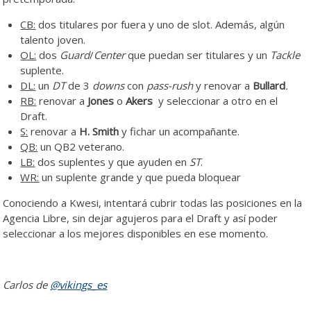
CB:
dos titulares por fuera y uno de slot. Además, algún
talento joven.
OL:
dos
Guard
/
Center
que puedan ser titulares y un
Tackle
suplente.
DL:
un
DT
de 3
downs
con
pass-rush
y renovar a
Bullard
.
RB:
renovar a
Jones
o
Akers
y seleccionar a otro en el
Draft.
S:
renovar a
H. Smith
y fichar un acompañante.
QB:
un QB2 veterano.
LB:
dos suplentes y que ayuden en
ST
.
WR:
un suplente grande y que pueda bloquear
Conociendo a Kwesi, intentará cubrir todas las posiciones en la
Agencia Libre, sin dejar agujeros para el Draft y así poder
seleccionar a los mejores disponibles en ese momento.
Carlos de
@vikings_es