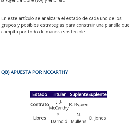
la plantilla de Vikings 2025.
En este artículo se analizará el estado de cada uno de los
grupos y posibles estrategias para construir una plantilla que
compita por todo de manera sostenible.
Renovaciones y
necesidades en la plantilla de Vikings 2025.
QB) APUESTA POR MCCARTHY
Estado
Titular
Suplente
Suplente
J. J.
Contrato
B. Rypien
–
McCarthy
S.
N.
Libres
D. Jones
Darnold
Mullens