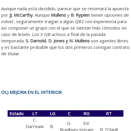
Aunque nada está decidido, parece que se retomará la apuesta
por
JJ. McCarthy
. Aunque
Mullens
y
B. Rypien
tienen opciones de
volver, seguramente traigan a algún QB2 con experiencia para
así componer un grupo con el que se sientan más cómodos en
caso de lesión. Los 3 QB activos a final de la pasada
temporada:
S. Darnold
,
D. Jones y N. Mullens
son agentes libres
y es bastante probable que los dos primeros consigan contrato
de titular.
Renovaciones y necesidades en la plantilla de Vikings
2025.
OL) MEJORA EN EL INTERIOR
Estado
LT
LG
C
RG
RT
C.
G.
Ed.
Darrisaw
B.
Bradbury
Ingram
B. O’Neill