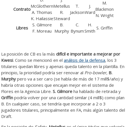
M.
McGlothern
Metellus
T.
J.
Contrato
Blackmon
A. Thomas
R.
Jackson
Ward
N. Wright
K. Hailassie
Steward
S. Gilmore
B.
C.
H.
Libres
S. Griffin
F. Moreau
Murphy
Bynum
Smith
La posición de CB es la más
difícil e importante a mejorar por
Kwesi
. Como se mencionó en el
análisis de la defensa
, los 3
titulares quedan libres y apenas queda talento en la plantilla. En
principio, la prioridad podría ser renovar al
Pro-bowler
,
B.
Murphy
pero va a ser caro (se habla de más de 17 mill$/año) y
habría otras opciones que encajan mejor en el sistema de
Flores en la Agencia Libre.
S. Gilmore
ha hablado de retirada y
Griffin
podría volver por una cantidad similar (4 mill$) como plan
B. En cualquier caso, se tendría que incorporar a 2 o 3
jugadores titulares, principalmente en FA, más algún talento del
Draft.
En la posición de
Safety
,
Metellus
es el único titular que volvería