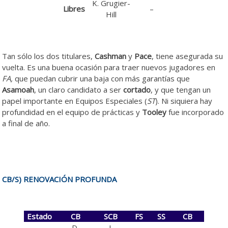
K. Grugier-
Libres
–
Hill
Tan sólo los dos titulares,
Cashman
y
Pace
, tiene asegurada su
vuelta. Es una buena ocasión para traer nuevos jugadores en
FA,
que puedan cubrir una baja con más garantías que
Asamoah
, un claro candidato a ser
cortado
, y que tengan un
papel importante en Equipos Especiales (
ST
). Ni siquiera hay
profundidad en el equipo de prácticas y
Tooley
fue incorporado
a final de año.
CB/S) RENOVACIÓN PROFUNDA
Estado
CB
SCB
FS
SS
CB
D.
J.