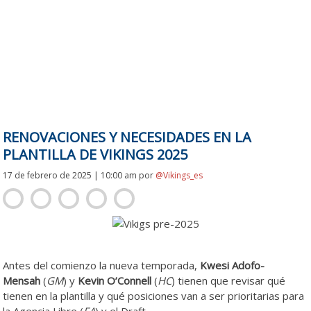
RENOVACIONES Y NECESIDADES EN LA
PLANTILLA DE VIKINGS 2025
17 de febrero de 2025 | 10:00 am
por
@Vikings_es
Antes del comienzo la nueva temporada,
Kwesi Adofo-
Mensah
(
GM
) y
Kevin O’Connell
(
HC
) tienen que revisar qué
tienen en la plantilla y qué posiciones van a ser prioritarias para
la Agencia Libre (
FA
) y el Draft.
Renovaciones y necesidades en