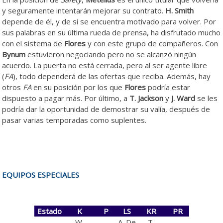
y seguramente intentarán mejorar su contrato.
H. Smith
depende de él, y de si se encuentra motivado para volver. Por
sus palabras en su última rueda de prensa, ha disfrutado mucho
con el sistema de
Flores
y con este grupo de compañeros. Con
Bynum
estuvieron negociando pero no se alcanzó ningún
acuerdo. La puerta no está cerrada, pero al ser agente libre
(
FA
), todo dependerá de las ofertas que reciba. Además, hay
otros
FA
en su posición por los que
Flores
podría estar
dispuesto a pagar más. Por último, a
T. Jackson
y
J. Ward
se les
podría dar la oportunidad de demostrar su valía, después de
pasar varias temporadas como suplentes.
EQUIPOS ESPECIALES
Estado
K
P
LS
KR
PR
W.
A. De
T.