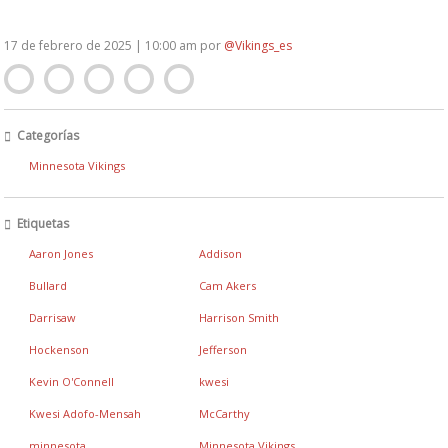
17 de febrero de 2025 | 10:00 am
por
@Vikings_es
Categorías
Minnesota Vikings
Etiquetas
Aaron Jones
Addison
Bullard
Cam Akers
Darrisaw
Harrison Smith
Hockenson
Jefferson
Kevin O'Connell
kwesi
Kwesi Adofo-Mensah
McCarthy
minnesota
Minnesota Vikings