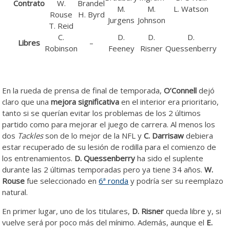
Contrato
W.
Brandel
M.
M.
L. Watson
Rouse
H. Byrd
Jurgens
Johnson
T. Reid
C.
D.
D.
D.
Libres
–
Robinson
Feeney
Risner
Quessenberry
En la rueda de prensa de final de temporada,
O’Connell
dejó
claro que una
mejora significativa
en el interior era prioritario,
tanto si se querían evitar los problemas de los 2 últimos
partido como para mejorar el juego de carrera. Al menos los
dos
Tackles
son de lo mejor de la NFL y
C. Darrisaw
debiera
estar recuperado de su lesión de rodilla para el comienzo de
los entrenamientos.
D. Quessenberry
ha sido el suplente
durante las 2 últimas temporadas pero ya tiene 34 años.
W.
Rouse
fue seleccionado en
6ª ronda
y podría ser su reemplazo
natural.
En primer lugar, uno de los titulares,
D. Risner
queda libre y, si
vuelve será por poco más del mínimo. Además, aunque el
E.