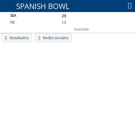
Skip
SPANISH BOWL
to
SEA
content
29
NE
13
Finalizado
Resultados
Redes sociales