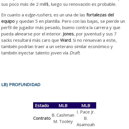
sus poco más de 2 mill$, luego su renovación es probable.
En cuanto a e
dge-rushers
, es un una de las
fortalezas del
equipo
y quedan 5 en plantilla. Pero con las bajas, se pierde un
perfil de jugador más pesado, bueno contra la carrera y que
pueda alinearse por el interior.
Jones
, por juventud y sus 7
sacks resultará más caro que
Ward
. Si no renuevan a este,
también podrían traer a un veterano similar económico y
también inyectar talento joven vía
Draft
.
LB) PROFUNDIDAD
Estado
MLB
MLB
I. Pace Jr.
B. Cashman
Contrato
B.
M. Tooley
Asamoah