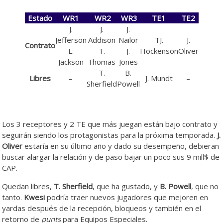
Estado
WR1
WR2
WR3
TE1
TE2
J.
J.
J.
Jefferson
Addison
Nailor
TJ.
J.
Contrato
L.
T.
J.
Hockenson
Oliver
Jackson
Thomas
Jones
T.
B.
Libres
–
J. Mundt
–
Sherfield
Powell
Los 3 receptores y 2 TE que más juegan están bajo contrato y
seguirán siendo los protagonistas para la próxima temporada.
J.
Oliver
estaría en su último año y dado su desempeño, debieran
buscar alargar la relación y de paso bajar un poco sus 9 mill$ de
CAP.
Quedan libres,
T. Sherfield
, que ha gustado, y
B. Powell
, que no
tanto.
Kwesi
podría traer nuevos jugadores que mejoren en
yardas después de la recepción, bloqueos y también en el
retorno de
punts
para Equipos Especiales.