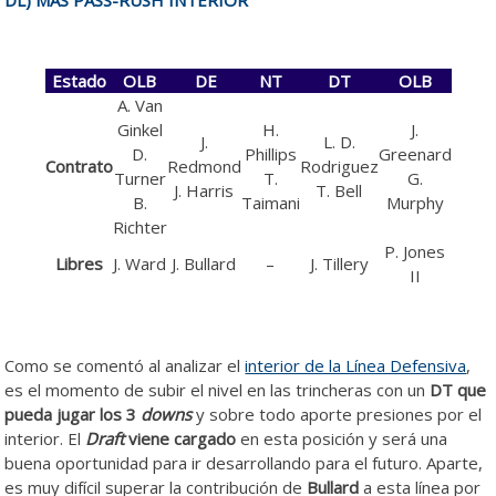
Estado
OLB
DE
NT
DT
OLB
A. Van
Ginkel
H.
J.
J.
L. D.
D.
Phillips
Greenard
Contrato
Redmond
Rodriguez
Turner
T.
G.
J. Harris
T. Bell
B.
Taimani
Murphy
Richter
P. Jones
Libres
J. Ward
J. Bullard
–
J. Tillery
II
Como se comentó al analizar el
interior de la Línea Defensiva
,
es el momento de subir el nivel en las trincheras con un
DT que
pueda jugar los 3
downs
y sobre todo aporte presiones por el
interior. El
Draft
viene cargado
en esta posición y será una
buena oportunidad para ir desarrollando para el futuro. Aparte,
es muy difícil superar la contribución de
Bullard
a esta línea por