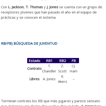
Con
L. Jackson
,
T. Thomas
y
J. Jones
se cuenta con un grupo de
receptores jóvenes que han pasado el año en el equipo de
prácticas y se conocen el sistema.
RB/FB) BÚSQUEDA DE JUVENTUD
Estado
RB1
RB2
FB
T.
Z.
CJ.
Contrato
Chandler
Scott
Ham
K.
Libres
A. Jones
–
Akers
Terminan contrato los RB que más jugaron y parece sensato
que al menos uno de los dos vuelva. Por un lado,
A. Jones
hizo