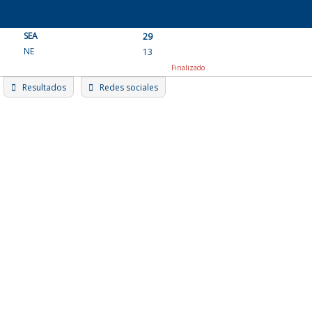
Skip
to
SEA
content
29
NE
13
Finalizado
Resultados
Redes sociales