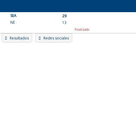
Skip
to
SEA
content
29
NE
13
Finalizado
Resultados
Redes sociales