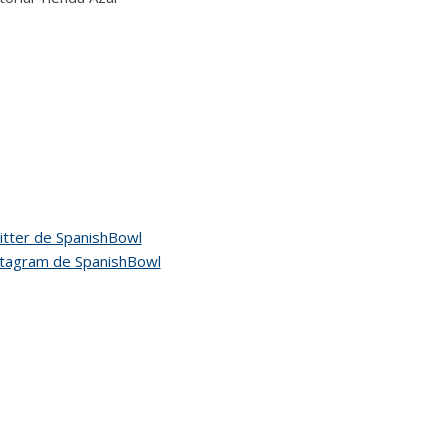
tter de SpanishBowl
stagram de SpanishBowl