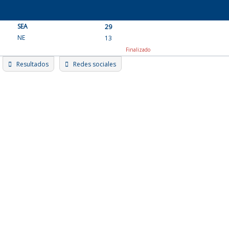
Skip
to
SEA
content
29
NE
13
Finalizado
Resultados
Redes sociales