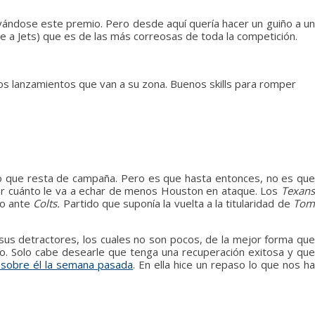
vándose este premio. Pero desde aquí quería hacer un guiño a u
te a Jets) que es de las más correosas de toda la competición.
os lanzamientos que van a su zona. Buenos skills para romper
 lo que resta de campaña. Pero es que hasta entonces, no es que
er cuánto le va a echar de menos Houston en ataque. Los
Texans
ro ante
Colts.
Partido que suponía la vuelta a la titularidad de
To
sus detractores, los cuales no son pocos, de la mejor forma qu
do. Solo cabe desearle que tenga una recuperación exitosa y que
í sobre él la semana pasada
. En ella hice un repaso lo que nos h