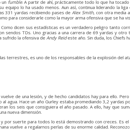
ó un
fumble
. A partir de ahí, prácticamente todo lo que ha tocado
equipo lo ha usado menos. Aun así, continua liderando la liga 
ras 331 yardas recibiendo pases de
Alex Smith
, con otra media 
como para considerarle como la mayor arma ofensiva que se ha vi
Como dicen sus estadísticas es un verdadero peligro tanto corr
n sendos TDs. Uno gracias a una carrera de 69 yardas y otro tr
 sufrido la ofensiva de
Andy Reid
este año. Sin duda, los Chiefs 
rdas terrestres, es uno de los responsables de la explosión del at
vuelve de una lesión, y de hecho candidatos hay para ello. Pe
to al agua. Hace un año Gurley estaba promediando 3,2 yardas p
eran los seis que consiguiera el año pasado. A ello, hay que s
 una nueva dimensión.
a y por suerte para todos lo está demostrando con creces. Es el
mana vuelve a regalarnos perlas de su enorme calidad. Recono