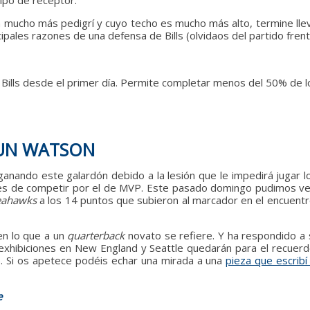
tipo de receptor.
 mucho más pedigrí y cuyo techo es mucho más alto, termine lle
ipales razones de una defensa de Bills (olvidaos del partido fren
Bills desde el primer día. Permite completar menos del 50% de l
AUN WATSON
ganando este galardón debido a la lesión que le impedirá jugar
ones de competir por el de MVP. Este pasado domingo pudimos v
eahawks
a los 14 puntos que subieron al marcador en el encuent
en lo que a un
quarterback
novato se refiere. Y ha respondido a 
 exhibiciones en New England y Seattle quedarán para el recuer
. Si os apetece podéis echar una mirada a una
pieza que escrib
e