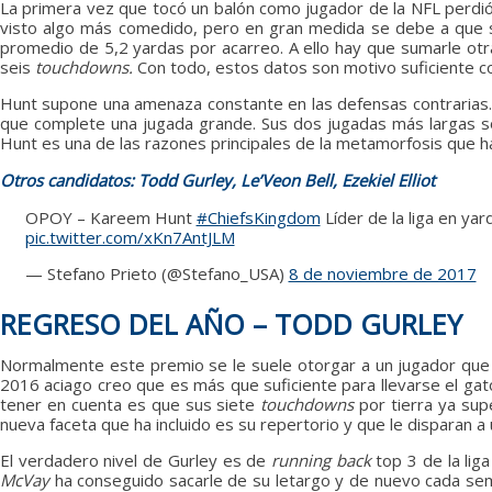
La primera vez que tocó un balón como jugador de la NFL perdi
visto algo más comedido, pero en gran medida se debe a que su 
promedio de 5,2 yardas por acarreo. A ello hay que sumarle ot
seis
touchdowns.
Con todo, estos datos son motivo suficiente 
Hunt supone una amenaza constante en las defensas contrarias. 
que complete una jugada grande. Sus dos jugadas más largas so
Hunt es una de las razones principales de la metamorfosis que ha
Otros candidatos: Todd Gurley, Le’Veon Bell, Ezekiel Elliot
OPOY – Kareem Hunt
#ChiefsKingdom
Líder de la liga en ya
pic.twitter.com/xKn7AntJLM
— Stefano Prieto (@Stefano_USA)
8 de noviembre de 2017
REGRESO DEL AÑO – TODD GURLEY
Normalmente este premio se le suele otorgar a un jugador que 
2016 aciago creo que es más que suficiente para llevarse el ga
tener en cuenta es que sus siete
touchdowns
por tierra ya sup
nueva faceta que ha incluido es su repertorio y que le disparan a
El verdadero nivel de Gurley es de
running back
top 3 de la lig
McVay
ha conseguido sacarle de su letargo y de nuevo cada se