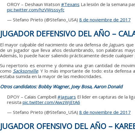
OROY – Deshaun Watson
#Texans
La lesión de la semana pa
pic.twitter.com/hzVWsssyfc
— Stefano Prieto (@Stefano_USA)
8 de noviembre de 2017
JUGADOR DEFENSIVO DEL AÑO – CAL
El mayor culpable del nacimiento de una defensa de
Jaguar
s que
de un jugador que lleva años deslumbrando, son palabras mayo
Además, lo puede hacer saliendo prácticamente desde cualquier po
Su repertorio es enorme y domina una gran cantidad de movimi
como
Sacksonville
. Y lo más importante de todo: esta defensa a
estaba sumida en la mayor de las mediocridades.
Otros candidatos: Bobby Wagner, Joey Bosa, Aaron Donald
DPOY – Calais Campbell
#Jaguars
El lider en capturas de la l
resista
pic.twitter.com/AiwzWjEtA6
— Stefano Prieto (@Stefano_USA)
8 de noviembre de 2017
JUGADOR OFENSIVO DEL AÑO – KAR