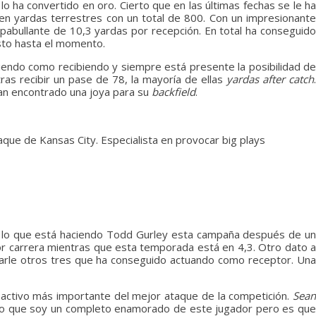
 lo ha convertido en oro. Cierto que en las últimas fechas se le h
en yardas terrestres con un total de 800. Con un impresionante
apabullante de 10,3 yardas por recepción. En total ha conseguid
sto hasta el momento.
iendo como recibiendo y siempre está presente la posibilidad de
as recibir un pase de 78, la mayoría de ellas
yardas after catch
.
han encontrado una joya para su
backfield
.
aque de Kansas City. Especialista en provocar big plays
ro lo que está haciendo Todd Gurley esta campaña después de un
or carrera mientras que esta temporada está en 4,3. Otro dato a
umarle otros tres que ha conseguido actuando como receptor. Una
 activo más importante del mejor ataque de la competición.
Sea
zco que soy un completo enamorado de este jugador pero es que