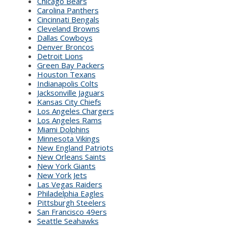
Chicago Bears
Carolina Panthers
Cincinnati Bengals
Cleveland Browns
Dallas Cowboys
Denver Broncos
Detroit Lions
Green Bay Packers
Houston Texans
Indianapolis Colts
Jacksonville Jaguars
Kansas City Chiefs
Los Angeles Chargers
Los Angeles Rams
Miami Dolphins
Minnesota Vikings
New England Patriots
New Orleans Saints
New York Giants
New York Jets
Las Vegas Raiders
Philadelphia Eagles
Pittsburgh Steelers
San Francisco 49ers
Seattle Seahawks