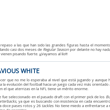
epaso a las que han sido las grandes figuras hasta el momento.
uedando casi dos meses de
Regular Season
por delante no hay nada
ienen pisando fuerte. ¡¡¡Vayamos al lío!!!
AVIOUS WHITE
nocer que no me lo esperaba al nivel que está jugando y aunque
a la evolución del football hacia un juego cada vez más orientado 
 en el que aterrizas en la NFL tiene un mérito enorme.
fue seleccionado en el pasado draft con el primer pick de los
Bu
rterbacks
, ya que es buscando con insistencia en cada encuentro
ma doce pases rotos y 26
tackles
. No tiene miedo a enfrentarse a