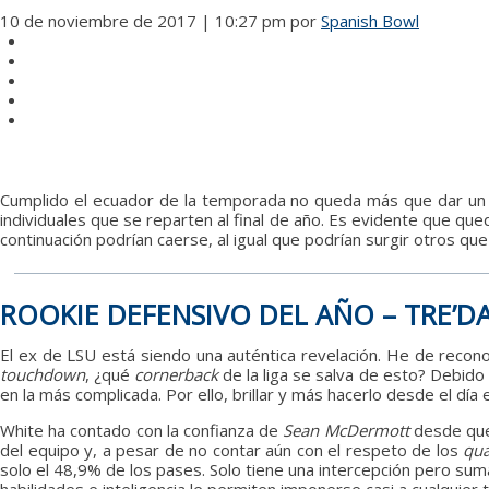
10 de noviembre de 2017 | 10:27 pm
por
Spanish Bowl
Cumplido el ecuador de la temporada no queda más que dar un r
individuales que se reparten al final de año. Es evidente que q
continuación podrían caerse, al igual que podrían surgir otros que v
ROOKIE DEFENSIVO DEL AÑO – TRE’D
El ex de LSU está siendo una auténtica revelación. He de reco
touchdown
, ¿qué
cornerback
de la liga se salva de esto? Debido 
en la más complicada. Por ello, brillar y más hacerlo desde el día
White ha contado con la confianza de
Sean McDermott
desde que 
del equipo y, a pesar de no contar aún con el respeto de los
qua
solo el 48,9% de los pases. Solo tiene una intercepción pero su