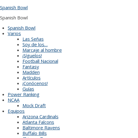
Skip
Spanish Bowl
to
content
Spanish Bowl
Spanish Bowl
Varios
Las Señas
Soy de los…
Marcaje al hombre
¡Síguelos!
Football Nacional
Fantasy
Madden
Artículos
¡Conócenos!
Guías
Power Ranking
NCAA
Mock Draft
Equipos
Arizona Cardinals
Atlanta Falcons
Baltimore Ravens
Buffalo Bills