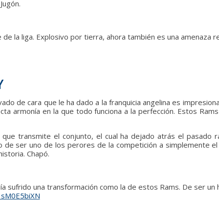
 Jugón.
de la liga. Explosivo por tierra, ahora también es una amenaza 
Y
avado de cara que le ha dado a la franquicia angelina es impresion
ecta armonía en la que todo funciona a la perfección. Estos Ram
que transmite el conjunto, el cual ha dejado atrás el pasado 
o de ser uno de los perores de la competición a simplemente el 
historia. Chapó.
ía sufrido una transformación como la de estos Rams. De ser un h
/HsM0E5biXN