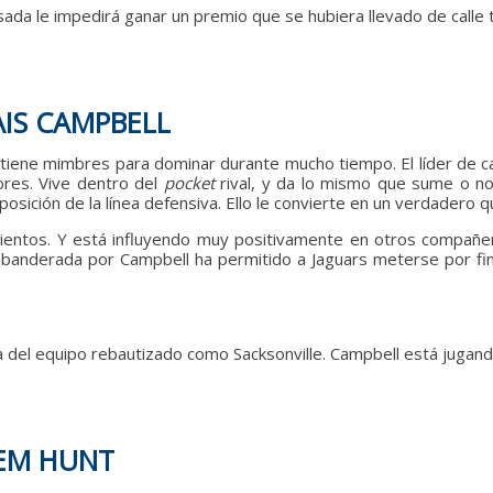
sada le impedirá ganar un premio que se hubiera llevado de calle
AIS CAMPBELL
 tiene mimbres para dominar durante mucho tiempo. El líder de c
res. Vive dentro del
pocket
rival, y da lo mismo que sume o n
sición de la línea defensiva. Ello le convierte en un verdadero q
entos. Y está influyendo muy positivamente en otros compañero
banderada por Campbell ha permitido a Jaguars meterse por fin e
iga del equipo rebautizado como Sacksonville. Campbell está jugand
EEM HUNT