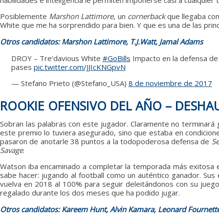
habilidades e inteligencia le permiten imponerse casi a cualquier 
Posiblemente
Marshon Lattimore
, un
cornerback
que llegaba con
White que me ha sorprendido para bien. Y que es una de las princ
Otros candidatos: Marshon Lattimore, T.J.Watt, Jamal Adams
DROY – Tre’davious White
#GoBills
Impacto en la defensa de 
pases
pic.twitter.com/JJIcKNGpvN
— Stefano Prieto (@Stefano_USA)
8 de noviembre de 2017
ROOKIE OFENSIVO DEL AÑO – DESH
Sobran las palabras con este jugador. Claramente no terminará 
este premio lo tuviera asegurado, sino que estaba en condici
pasaron de anotarle 38 puntos a la todopoderosa defensa de
S
Savage
.
Watson iba encaminado a completar la temporada más exitosa 
sabe hacer: jugando al football como un auténtico ganador. Sus
vuelva en 2018 al 100% para seguir deleitándonos con su juego
regalado durante los dos meses que ha podido jugar.
Otros candidatos: Kareem Hunt, Alvin Kamara, Leonard Fournett