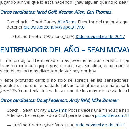
jugando al nivel que lo está haciendo, ¿hay alguien que no lo sea?
Otros candidatos: Jared Goff, Keenan Allen, Earl Thomas
Comeback – Todd Gurley
#LARams
El motor del mejor ataque 
detener
pic.twitter.com/MW0pdQ17K0
— Stefano Prieto (@Stefano_USA)
8 de noviembre de 2017
ENTRENADOR DEL AÑO – SEAN MCVA
El niño prodigio. El entrenador más joven en entrar a la NFL. El l
transformado un equipo gris, oscuro, casi sin alma, en una perf
sean el equipo más divertido de ver hoy por hoy.
Y este profundo cambio no solo se aprecia en las sensaciones 
obsoleto, sino que le ha dado tal vuelta al ataque que ha pasad
Jared Goff
que tenía tintes de ser uno de los mayores
bust
de la 
Otros candidatos: Doug Pederson, Andy Reid, Mike Zimmer
Coach – Sean McVay
#LARams
Pocas veces una franquicia hab
Además, ha recuperado a Goff para la causa
pic.twitter.com
— Stefano Prieto (@Stefano_USA)
8 de noviembre de 2017