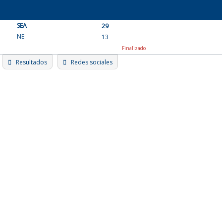
Skip
to
SEA
content
29
NE
13
Finalizado
Resultados
Redes sociales