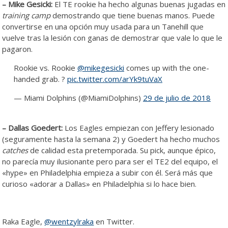
– Mike Gesicki:
El TE rookie ha hecho algunas buenas jugadas en
training camp
demostrando que tiene buenas manos. Puede
convertirse en una opción muy usada para un Tanehill que
vuelve tras la lesión con ganas de demostrar que vale lo que le
pagaron.
Rookie vs. Rookie
@mikegesicki
comes up with the one-
handed grab. ?
pic.twitter.com/arYk9tuVaX
— Miami Dolphins (@MiamiDolphins)
29 de julio de 2018
– Dallas Goedert:
Los Eagles empiezan con Jeffery lesionado
(seguramente hasta la semana 2) y Goedert ha hecho muchos
catches
de calidad esta pretemporada. Su pick, aunque épico,
no parecía muy ilusionante pero para ser el TE2 del equipo, el
«hype» en Philadelphia empieza a subir con él. Será más que
curioso «adorar a Dallas» en Philadelphia si lo hace bien.
Raka Eagle,
@wentzylraka
en Twitter.