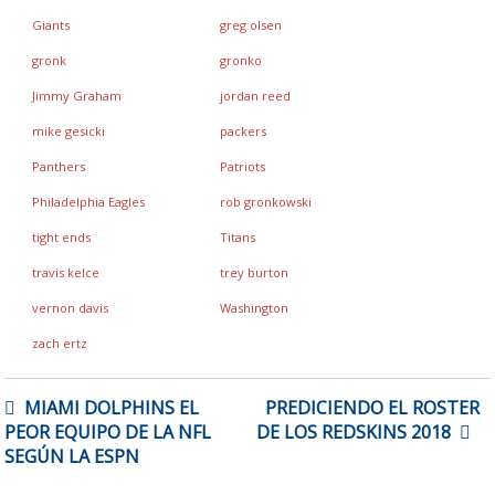
Giants
greg olsen
gronk
gronko
Jimmy Graham
jordan reed
mike gesicki
packers
Panthers
Patriots
Philadelphia Eagles
rob gronkowski
tight ends
Titans
travis kelce
trey burton
vernon davis
Washington
zach ertz
NAVEGACIÓN
MIAMI DOLPHINS EL
PREDICIENDO EL ROSTER
DE
PEOR EQUIPO DE LA NFL
DE LOS REDSKINS 2018
ENTRADAS
SEGÚN LA ESPN