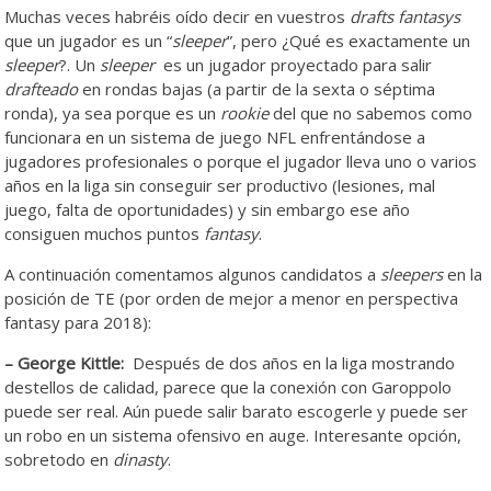
Muchas veces habréis oído decir en vuestros
drafts fantasys
que un jugador es un “
sleeper
”, pero ¿Qué es exactamente un
sleeper
?. Un
sleeper
es un jugador proyectado para salir
drafteado
en rondas bajas (a partir de la sexta o séptima
ronda), ya sea porque es un
rookie
del que no sabemos como
funcionara en un sistema de juego NFL enfrentándose a
jugadores profesionales o porque el jugador lleva uno o varios
años en la liga sin conseguir ser productivo (lesiones, mal
juego, falta de oportunidades) y sin embargo ese año
consiguen muchos puntos
fantasy
.
A continuación comentamos algunos candidatos a
sleepers
en la
posición de TE (por orden de mejor a menor en perspectiva
fantasy para 2018):
– George Kittle:
Después de dos años en la liga mostrando
destellos de calidad, parece que la conexión con Garoppolo
puede ser real. Aún puede salir barato escogerle y puede ser
un robo en un sistema ofensivo en auge. Interesante opción,
sobretodo en
dinasty
.