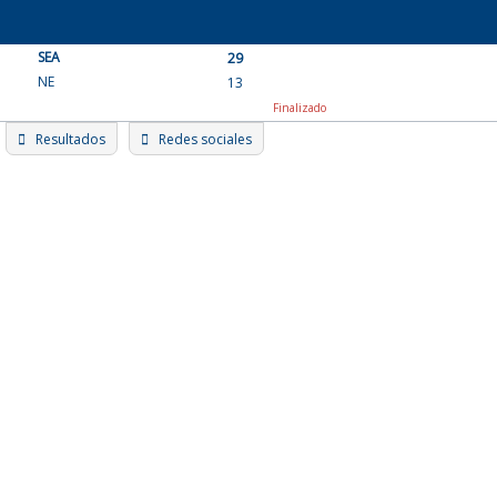
Skip
to
SEA
content
29
NE
13
Finalizado
Resultados
Redes sociales