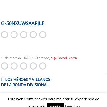
G-50NXUWSAAPJLF
19 de enero de 2026 | 1:23 pm
por
Jorge Rocholl Martín
NAVEGACIÓN
LOS HÉROES Y VILLANOS
DE
DE LA RONDA DIVISIONAL
ENTRADAS
Esta web utiliza cookies para mejorar su experiencia de
Proudly powered by WordPress
|
Theme: spanishbowl by
navegación.
Leer mas
Aceptar