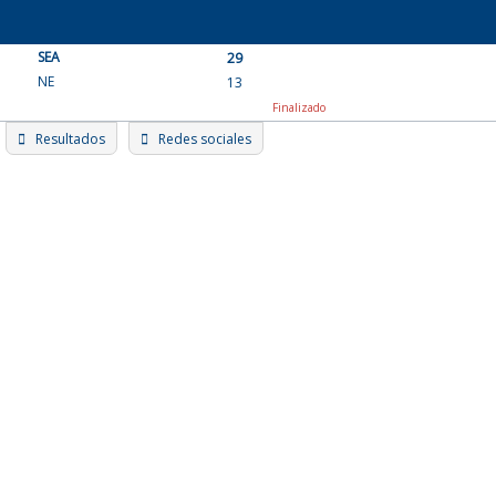
Skip
to
SEA
content
29
NE
13
Finalizado
Resultados
Redes sociales