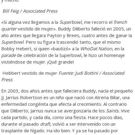
Bill Feig / Associated Press
«Si alguna vez llegamos a la
Superbowl
, me recorro el
french
quarter
vestido de mujer». Buddy Diliberto falleció en 2005, un
año antes que llegara Payton y Brees, cuatro antes de ganar la
Superbowl
. Pero su figura trascendió tanto, que el mismo
Bobby Hebert, si quien «bautizó» a la
WhoDat Nation
, en la
parade
de celebración de la Superbowl, le hizo un homenaje
vistiéndose de mujer. ¡Qué grande!
Hebbert vestido de mujer
Fuente: Judi Bottini / Associated
Press
En 2003, dos años antes que falleciera Buddy, nacía el pequeño
JJ. Jarrius Robertson es un niño que nació con Atreria Biliar, una
enfermedad congénita que afecta al crecimiento. Al contrario
que Diliberto, Jarrius nunca se avergonzaría de los
Saints.
Vive
cada partido, y cada día, como una fiesta. Hace pocos días,
durante el pasado
draft
, volvió a ser intervenido con un
trasplante de hígado. Ha ido bien. Y ya se ha pasado por