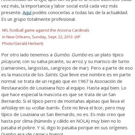
vez más, la importancia y labor social está cada vez más
presente.
Aquí
podéis conocerlas a todas las de la actualidad.
Es un grupo totalmente profesional.
NFL football game against the Arizona Cardinals
in New Orleans, Sunday, Sept. 22, 2013. (AP
Photo/Gerald Herbert)
Por otro lado tenemos a
Gumbo
.
Gumbo
es un plato típico
picayune
, con su salsa picante, su arroz y su marisco de turno
(camarones, langostas, cangrejos de mar). Pero a parte de eso
es la mascota de los
Saints
. Que lleve ese nombre es en parte
normal: se trata de un regalo que en 1967 la Asociación de
Restauración de Louisiana hizo al equipo. Hasta aquí bien. Lo
que hace especial la mascota es que se trata de un San
Bernardo. Si el típico perro de montañas alpinas que lleva el
whiskey
en su «collar-barril». Éste no lleva el licor, pero muy
típico de Louisiana un San Bernardo, no es. Es más creo que
hasta por clima (húmedo y cálido en NOLA) muy bien no lo
pasaba el pobre. Y sí, digo lo pasaba porque en sus orígenes
Gumbo era ¡de carne y hueso!