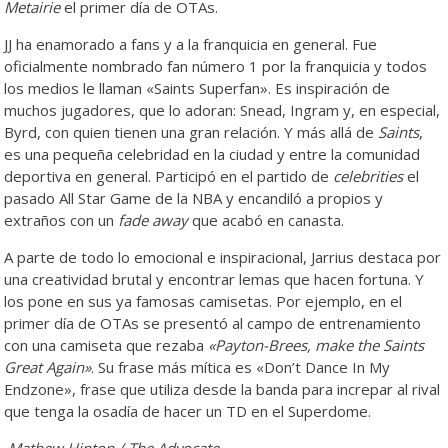
Metairie
el primer día de OTAs.
JJ ha enamorado a fans y a la franquicia en general. Fue
oficialmente nombrado fan número 1 por la franquicia y todos
los medios le llaman «Saints Superfan». Es inspiración de
muchos jugadores, que lo adoran: Snead, Ingram y, en especial,
Byrd, con quien tienen una gran relación. Y más allá de
Saints
,
es una pequeña celebridad en la ciudad y entre la comunidad
deportiva en general. Participó en el partido de
celebrities
el
pasado All Star Game de la NBA y encandiló a propios y
extraños con un
fade away
que acabó en canasta.
A parte de todo lo emocional e inspiracional, Jarrius destaca por
una creatividad brutal y encontrar lemas que hacen fortuna. Y
los pone en sus ya famosas camisetas. Por ejemplo, en el
primer día de OTAs se presentó al campo de entrenamiento
con una camiseta que rezaba
«Payton-Brees, make the Saints
Great Again»
. Su frase más mítica es «Don’t Dance In My
Endzone», frase que utiliza desde la banda para increpar al rival
que tenga la osadía de hacer un TD en el Superdome.
Mathew Hinton / The Advocate