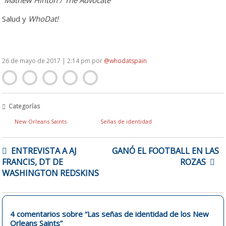
Salud y
WhoDat!
26 de mayo de 2017 | 2:14 pm
por
@whodatspain
Categorías
New Orleans Saints
Señas de identidad
NAVEGACIÓN
ENTREVISTA A AJ
GANÓ EL FOOTBALL EN LAS
DE
FRANCIS, DT DE
ROZAS
ENTRADAS
WASHINGTON REDSKINS
4 comentarios sobre “
Las señas de identidad de los New
Orleans Saints
”