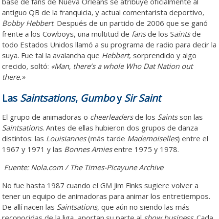
base de fans de Nueva Orleans se atribuye oficialmente al
antiguo QB de la franquicia, y actual comentarista deportivo,
Bobby Hebbert
. Después de un partido de 2006 que se ganó
frente a los Cowboys, una multitud de
fans
de los S
aints
de
todo Estados Unidos llamó a su programa de radio para decir la
suya. Fue tal la avalancha que
Hebbert
, sorprendido y algo
crecido, soltó:
«Man, there’s a whole Who Dat Nation out
there.»
Las
Saintsations
,
Gumbo
y
Sir Saint
El grupo de animadoras o
cheerleaders
de los
Saints
son las
Saintsations
. Antes de ellas hubieron dos grupos de danza
distintos: las
Louisiannes
(más tarde
Mademoiselles
) entre el
1967 y 1971 y las
Bonnes Amies
entre 1975 y 1978.
Fuente: Nola.com / The Times-Picayune Archive
No fue hasta 1987 cuando el GM Jim Finks sugiere volver a
tener un equipo de animadoras para animar los entretiempos.
De allí nacen las
Saintsations
, que aún no siendo las más
reconocidas de la liga, aportan su parte al
show business
. Cada