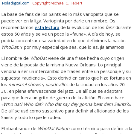
Noladigital.com
Copyright Michael C. Hebert
La base de fans de los Saints es lo más variopinta que se
puede ver en la liga. Variopinta por darle un nombre. Os
recomendamos
esta lectura
de la evolución de los
fans
durante
estos 50 años y se ve un poco la «fauna». A día de hoy, se
podría concentrar esa variedad en lo que definimos la nación
WhoDat
. Y por muy especial que sea, que lo es, ¡la amamos!
El nombre de
WhoDat
viene de una frase hecha cuyo origen
viene de la poesia de la misma Nueva Orleans. Lo principal
vendría a ser un intercambio de frases entre un personaje y su
supuesta «audiencia». Esto derivó en canto que hizo fortuna en
los
ministrel shows
y
vaudevilles
de la ciudad en los años 20-
30, en plena efervescencia del jazz. De allí que se adaptara
para que fuera un grito de guerra de la afición. El canto hace
«Who dat? Who dat? Who dat say dey gonna beat dem Saints?»
.
De allí se usó como sustantivo para definir al aficionado de los
Saints y todo lo que le rodea.
El «bautismo» de
WhoDat Nation
como término para definir a la