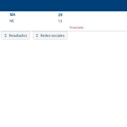
Skip
to
SEA
content
29
NE
13
Finalizado
Resultados
Redes sociales