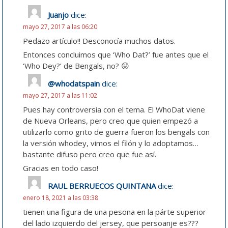
Juanjo
dice:
mayo 27, 2017 a las 06:20
Pedazo artículo!! Desconocía muchos datos.
Entonces concluimos que ‘Who Dat?’ fue antes que el
‘Who Dey?’ de Bengals, no? 😛
@whodatspain
dice:
mayo 27, 2017 a las 11:02
Pues hay controversia con el tema. El WhoDat viene
de Nueva Orleans, pero creo que quien empezó a
utilizarlo como grito de guerra fueron los bengals con
la versión whodey, vimos el filón y lo adoptamos…
bastante difuso pero creo que fue así.
Gracias en todo caso!
RAUL BERRUECOS QUINTANA
dice:
enero 18, 2021 a las 03:38
tienen una figura de una pesona en la párte superior
del lado izquierdo del jersey, que persoanje es???