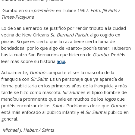
Gumbo en su «
première
» en Tulane 1967.
Foto: JN Pitts /
Times-Picayune
Lo de San Bernardo se justificó por rendir tributo a la ciudad
vecina de New Orleans
St. Bernard Parish
, algo cogido en
pinzas. Si que es cierto que la raza tiene cierta fama de
bondadosa, por lo que algo de «santo» podría tener. Hubieron
hasta cuatro San Bernardos que hicieron de
Gumbo.
Podéis
leer más sobre su historia
aquí
.
Actualmente,
Gumbo
comparte el ser la mascota de la
franquicia con
Sir Saint.
Es un personaje que ya aparecía de
forma publicitaria en los primeros años de la franquicia y más
tarde se hizo como mascota.
Sir Saint
es el típico hombre de
mandíbula prominente que sale en muchos de los
logos
que
podéis encontrar de los
Saints
. Podríamos decir que
Gumbo
está más enfocado al público infantil y el
Sir Saint
al público en
general.
Michael J. Hebert / Saints