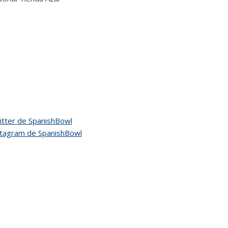
tter de SpanishBowl
stagram de SpanishBowl