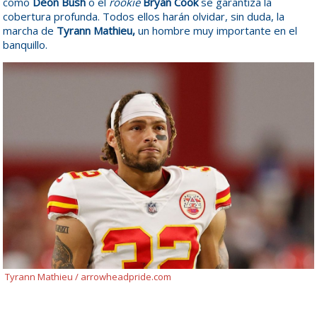
como
Deon Bush
o el
rookie
Bryan Cook
se garantiza la
cobertura profunda. Todos ellos harán olvidar, sin duda, la
marcha de
Tyrann Mathieu,
un hombre muy importante en el
banquillo.
Tyrann Mathieu / arrowheadpride.com