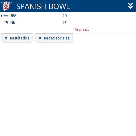
Skip
SPANISH BOWL
to
SEA
content
29
NE
13
Finalizado
Resultados
Redes sociales