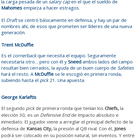
la carga pesada de un
salary cap
en el que el sueldo de
Mahomes
empieza a hacer estragos.
El
Draft
se centró básicamente en defensa, y hay un par de
nombres ahí, de esos que prometen ser líderes de una nueva
generación.
Trent McDuffie
Es el
cornerback
que necesita el equipo. Seguramente
necesitaría otro… pero con él y
Sneed
ambos lados del campo
resultan bien cerrados, la ayuda de un buen cuerpo de
Safeties
hará el resto. A
McDuffie
se le escogió en primera ronda,
subiendo hasta el
pick
21. Una apuesta.
George Karlaftis
El segundo
pick
de primera ronda que tenían los
Chiefs,
la
elección 30, es un
Defensive End
de impacto absoluto e
inmediato. El jugador viene a arreglar el principal defecto de la
defensa de
Kansas City,
la presión al QB rival. Con él,
Jones
podrá ser colocado en su posición natural, sin inventos. Y entre