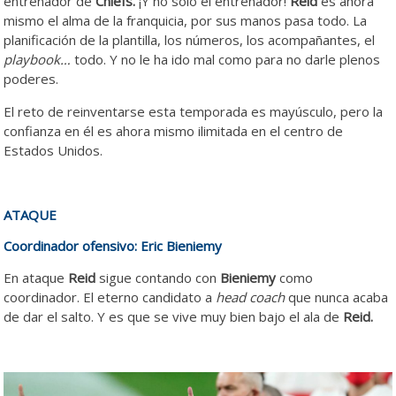
entrenador de
Chiefs.
¡Y no solo el entrenador!
Reid
es ahora
mismo el alma de la franquicia, por sus manos pasa todo. La
planificación de la plantilla, los números, los acompañantes, el
playbook…
todo. Y no le ha ido mal como para no darle plenos
poderes.
El reto de reinventarse esta temporada es mayúsculo, pero la
confianza en él es ahora mismo ilimitada en el centro de
Estados Unidos.
ATAQUE
Coordinador ofensivo: Eric Bieniemy
En ataque
Reid
sigue contando con
Bieniemy
como
coordinador. El eterno candidato a
head coach
que nunca acaba
de dar el salto. Y es que se vive muy bien bajo el ala de
Reid.