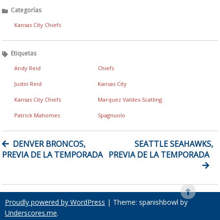
Categorías
Kansas City Chiefs
Etiquetas
Andy Reid
Chiefs
Justin Reid
Kansas City
Kansas City Chiefs
Marquez Valdes-Scatling
Patrick Mahomes
Spagnuolo
NAVEGACIÓN
DENVER BRONCOS,
SEATTLE SEAHAWKS,
DE
PREVIA DE LA TEMPORADA
PREVIA DE LA TEMPORADA
ENTRADAS
Proudly powered by WordPress
|
Theme: spanishbowl by
Underscores.me
.