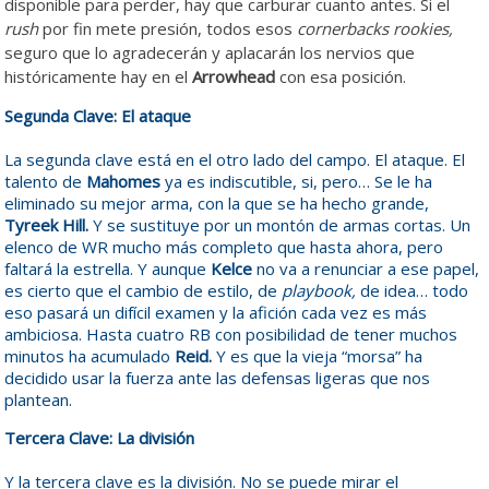
disponible para perder, hay que carburar cuanto antes. Si el
rush
por fin mete presión, todos esos
cornerbacks rookies,
seguro que lo agradecerán y aplacarán los nervios que
históricamente hay en el
Arrowhead
con esa posición.
Segunda Clave: El ataque
La segunda clave está en el otro lado del campo. El ataque. El
talento de
Mahomes
ya es indiscutible, si, pero… Se le ha
eliminado su mejor arma, con la que se ha hecho grande,
Tyreek Hill.
Y se sustituye por un montón de armas cortas. Un
elenco de WR mucho más completo que hasta ahora, pero
faltará la estrella. Y aunque
Kelce
no va a renunciar a ese papel,
es cierto que el cambio de estilo, de
playbook,
de idea… todo
eso pasará un difícil examen y la afición cada vez es más
ambiciosa. Hasta cuatro RB con posibilidad de tener muchos
minutos ha acumulado
Reid.
Y es que la vieja “morsa” ha
decidido usar la fuerza ante las defensas ligeras que nos
plantean.
Tercera Clave: La división
Y la tercera clave es la división. No se puede mirar el