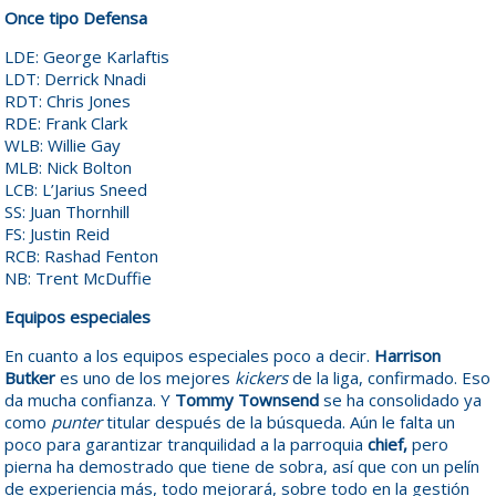
Once tipo Defensa
LDE: George Karlaftis
LDT: Derrick Nnadi
RDT: Chris Jones
RDE: Frank Clark
WLB: Willie Gay
MLB: Nick Bolton
LCB: L’Jarius Sneed
SS: Juan Thornhill
FS: Justin Reid
RCB: Rashad Fenton
NB: Trent McDuffie
Equipos especiales
En cuanto a los equipos especiales poco a decir.
Harrison
Butker
es uno de los mejores
kickers
de la liga, confirmado. Eso
da mucha confianza. Y
Tommy Townsend
se ha consolidado ya
como
punter
titular después de la búsqueda. Aún le falta un
poco para garantizar tranquilidad a la parroquia
chief,
pero
pierna ha demostrado que tiene de sobra, así que con un pelín
de experiencia más, todo mejorará, sobre todo en la gestión