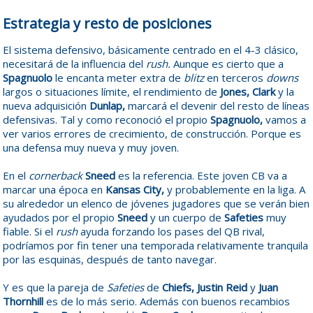
Estrategia y resto de posiciones
El sistema defensivo, básicamente centrado en el 4-3 clásico,
necesitará de la influencia del
rush.
Aunque es cierto que a
Spagnuolo
le encanta meter extra de
blitz
en terceros
downs
largos o situaciones límite, el rendimiento de
Jones, Clark
y la
nueva adquisición
Dunlap,
marcará el devenir del resto de líneas
defensivas. Tal y como reconoció el propio
Spagnuolo,
vamos a
ver varios errores de crecimiento, de construcción. Porque es
una defensa muy nueva y muy joven.
En el
cornerback
Sneed
es la referencia. Este joven CB va a
marcar una época en
Kansas City,
y probablemente en la liga. A
su alrededor un elenco de jóvenes jugadores que se verán bien
ayudados por el propio
Sneed
y un cuerpo de
Safeties
muy
fiable. Si el
rush
ayuda forzando los pases del QB rival,
podríamos por fin tener una temporada relativamente tranquila
por las esquinas, después de tanto navegar.
Y es que la pareja de
Safeties
de
Chiefs, Justin Reid
y
Juan
Thornhill
es de lo más serio. Además con buenos recambios