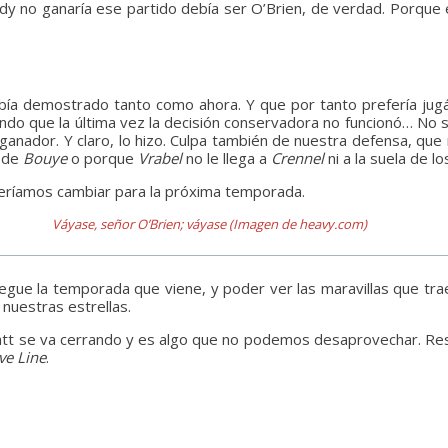
dy no ganaría ese partido debía ser O’Brien, de verdad. Porque 
 demostrado tanto como ahora. Y que por tanto prefería jug
endo que la última vez la decisión conservadora no funcionó… No
ganador. Y claro, lo hizo. Culpa también de nuestra defensa, que 
a de
Bouye
o porque
Vrabel
no le llega a
Crennel
ni a la suela de l
beríamos cambiar para la próxima temporada.
Váyase, señor O’Brien; váyase (Imagen de heavy.com)
legue la temporada que viene, y poder ver las maravillas que tr
nuestras estrellas.
att se va cerrando y es algo que no podemos desaprovechar. Re
ve Line
.