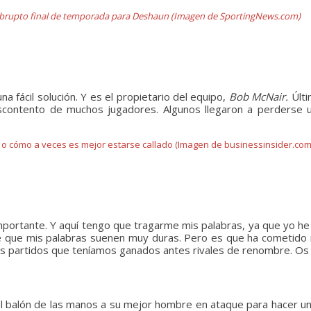
brupto final de temporada para Deshaun (Imagen de SportingNews.com)
 fácil solución. Y es el propietario del equipo,
Bob McNair.
Últi
 descontento de muchos jugadores. Algunos llegaron a perder
 o cómo a veces es mejor estarse callado (Imagen de businessinsider.com
portante. Y aquí tengo que tragarme mis palabras, ya que yo h
e que mis palabras suenen muy duras. Pero es que ha cometido n
dos partidos que teníamos ganados antes rivales de renombre. Os 
 el balón de las manos a su mejor hombre en ataque para hacer un