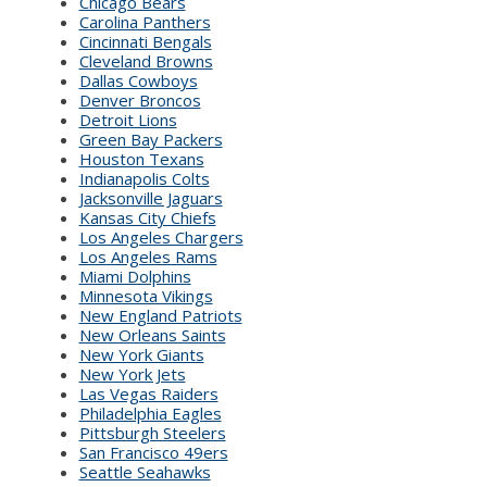
Chicago Bears
Carolina Panthers
Cincinnati Bengals
Cleveland Browns
Dallas Cowboys
Denver Broncos
Detroit Lions
Green Bay Packers
Houston Texans
Indianapolis Colts
Jacksonville Jaguars
Kansas City Chiefs
Los Angeles Chargers
Los Angeles Rams
Miami Dolphins
Minnesota Vikings
New England Patriots
New Orleans Saints
New York Giants
New York Jets
Las Vegas Raiders
Philadelphia Eagles
Pittsburgh Steelers
San Francisco 49ers
Seattle Seahawks