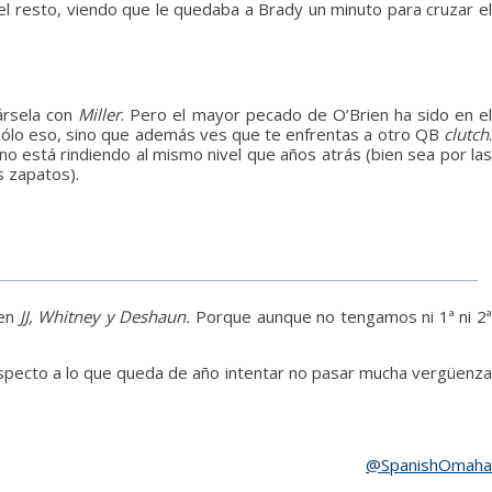
el resto, viendo que le quedaba a Brady un minuto para cruzar e
ársela con
Miller
. Pero el mayor pecado de O’Brien ha sido en e
 sólo eso, sino que además ves que te enfrentas a otro QB
clutch
.
no está rindiendo al mismo nivel que años atrás (bien sea por las
os zapatos).
aen
JJ, Whitney y Deshaun.
Porque aunque no tengamos ni 1ª ni 2
specto a lo que queda de año intentar no pasar mucha vergüenza
@SpanishOmaha