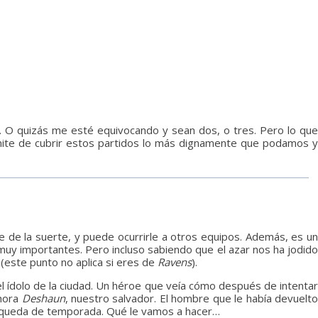
 O quizás me esté equivocando y sean dos, o tres. Pero lo que
mite de cubrir estos partidos lo más dignamente que podamos y
de la suerte, y puede ocurrirle a otros equipos. Además, es un
muy importantes. Pero incluso sabiendo que el azar nos ha jodido
(este punto no aplica si eres de
Ravens
).
el ídolo de la ciudad. Un héroe que veía cómo después de intenta
ahora
Deshaun
, nuestro salvador. El hombre que le había devuelt
e queda de temporada. Qué le vamos a hacer…