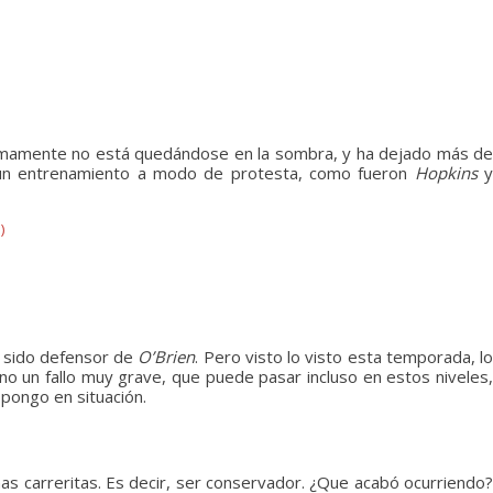
mamente no está quedándose en la sombra, y ha dejado más d
se un entrenamiento a modo de protesta, como fueron
Hopkins
)
e sido defensor de
O’Brien
. Pero visto lo visto esta temporada, l
o un fallo muy grave, que puede pasar incluso en estos niveles,
pongo en situación.
as carreritas. Es decir, ser conservador. ¿Que acabó ocurriendo?