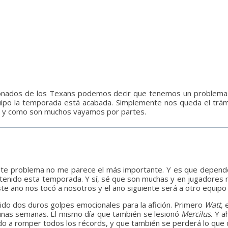
cionados de los Texans podemos decir que tenemos un problema.
quipo la temporada está acabada. Simplemente nos queda el trá
, y como son muchos vayamos por partes.
ste problema no me parece el más importante. Y es que depende 
s tenido esta temporada. Y sí, sé que son muchas y en jugadores 
te año nos tocó a nosotros y el año siguiente será a otro equipo 
 sido dos duros golpes emocionales para la afición. Primero
Watt
, 
 unas semanas. El mismo día que también se lesionó
Mercilus
. Y 
ado a romper todos los récords, y que también se perderá lo qu