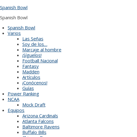
Skip
Spanish Bowl
to
content
Spanish Bowl
Spanish Bowl
Varios
Las Señas
Soy de los…
Marcaje al hombre
¡Síguelos!
Football Nacional
Fantasy
Madden
Artículos
¡Conócenos!
Guías
Power Ranking
NCAA
Mock Draft
Equipos
Arizona Cardinals
Atlanta Falcons
Baltimore Ravens
Buffalo Bills