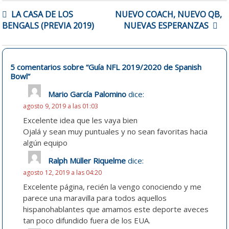
NAVEGACIÓN
LA CASA DE LOS
NUEVO COACH, NUEVO QB,
DE
BENGALS (PREVIA 2019)
NUEVAS ESPERANZAS
ENTRADAS
5 comentarios sobre “
Guía NFL 2019/2020 de Spanish
Bowl
”
Mario García Palomino
dice:
agosto 9, 2019 a las 01:03
Excelente idea que les vaya bien
Ojalá y sean muy puntuales y no sean favoritas hacia
algún equipo
Ralph Müller Riquelme
dice:
agosto 12, 2019 a las 04:20
Excelente página, recién la vengo conociendo y me
parece una maravilla para todos aquellos
hispanohablantes que amamos este deporte aveces
tan poco difundido fuera de los EUA.