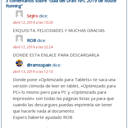
3 comentarios sobre “
Guía del Draft NFL 2019 de Route
Running
”
Sejiro
dice:
abril 12, 2019 a las 10:20
EXQUISITA. FELICIDADES Y MUCHAS GRACIAS.
ROB
dice:
abril 12, 2019 a las 22:24
DONDE ESTA ENLACE PARA DESCARGARLA
@ramsspain
dice:
abril 13, 2019 a las 12:10
Donde pone «Optimizado para Tablets» te saca una
versión cómoda de leer en tablet, «Optimizado para
PC» lo mismo pero para PC y «Optimizado para
impresión» son todas las páginas listas ya para que
cuando las descargues puedas imprimirla sin tener
que hacerle nada al documento.
Espero haberte ayudado ROB.