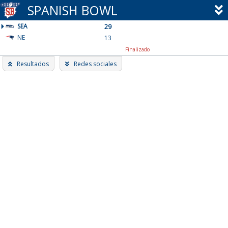
Skip
SPANISH BOWL
to
SEA
content
29
NE
13
Finalizado
Resultados
Redes sociales