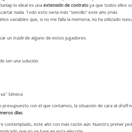
unlap lo ideal es una
extensión de contrato
ya que todos ellos s
artar nada. Todo esto sería más “sencillo” este año (más
años vaciables que, si no me falla la memoria, no ha utilizado nunc
scar un
trade
de alguno de estos jugadores.
 va
.” Séneca
etado presupuesto con el que contamos, la situación de cara al
draft
n
imeros días
.
e contemplado, este año con más razón aún. Nuestro primer pic
mplicado que no se baje en esta elección.