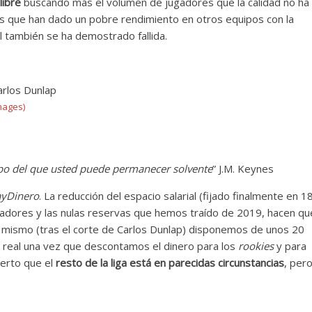
libre
buscando más el volumen de jugadores que la calidad no ha
s que han dado un pobre rendimiento en otros equipos con la
l también se ha demostrado fallida.
mages)
po del que usted puede permanecer solvente
” J.M. Keynes
yDinero
. La reducción del espacio salarial (fijado finalmente en 1
ugadores y las nulas reservas que hemos traído de 2019, hacen qu
 mismo (tras el corte de Carlos Dunlap) disponemos de unos 20
le real una vez que descontamos el dinero para los
rookies
y para
ierto que el
resto de la liga está en parecidas circunstancias
, per