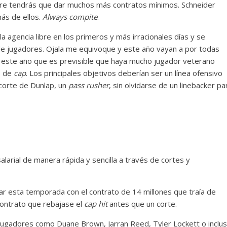
libre tendrás que dar muchos más contratos mínimos. Schneider
ás de ellos.
Always compite
.
la agencia libre en los primeros y más irracionales días y se
de jugadores. Ojala me equivoque y este año vayan a por todas
s este año que es previsible que haya mucho jugador veterano
s de
cap
. Los principales objetivos deberían ser un línea ofensivo
corte de Dunlap, un
pass rusher
, sin olvidarse de un linebacker pa
alarial de manera rápida y sencilla a través de cortes y
ar esta temporada con el contrato de 14 millones que traía de
contrato que rebajase el
cap hit
antes que un corte.
 jugadores como Duane Brown, Jarran Reed, Tyler Lockett o inclu