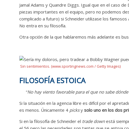
Jamal Adams y Quandre Diggs. Igual que en el caso de D
piezas importantes en el equipo, pero no podemos desc
complicado a futuro) si Schneider utilizase los famosos 
No entra en su filosofía.
Otra opción de la que hablaremos más adelante es bu
Sin sentimientos. (www.sportingnews.com / Getty Images)
FILOSOFÍA ESTOICA
“
No hay viento favorable para el que no sabe dónde
Si la situación en la agencia libre es difícil por el apr
es menos. Únicamente 4
picks
y
solo uno en los dos pr
Si en la filosofía de Schneider el
trade down
está siempr
el 56 pero las necesidades son tantas que se antoja co