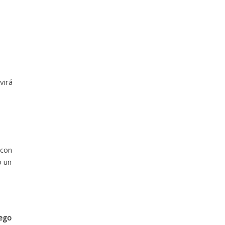
virá
 con
o un
ego