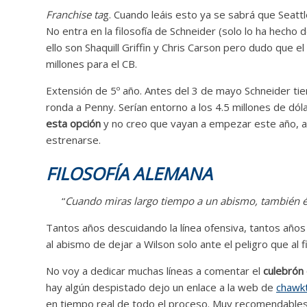
Franchise ta
g. Cuando leáis esto ya se sabrá que Seattl
No entra en la filosofía de Schneider (solo lo ha hecho
ello son Shaquill Griffin y Chris Carson pero dudo que e
millones para el CB.
Extensión de 5º año. Antes del 3 de mayo Schneider tien
ronda a Penny. Serían entorno a los 4.5 millones de dó
esta opción
y no creo que vayan a empezar este año, au
estrenarse.
FILOSOFÍA
ALEMANA
“
Cuando miras largo tiempo a un abismo, también és
Tantos años descuidando la línea ofensiva, tantos años
al abismo de dejar a Wilson solo ante el peligro que al 
No voy a dedicar muchas líneas a comentar el
culebrón 
hay algún despistado dejo un enlace a la web de
chawkt
en tiempo real de todo el proceso. Muy recomendables