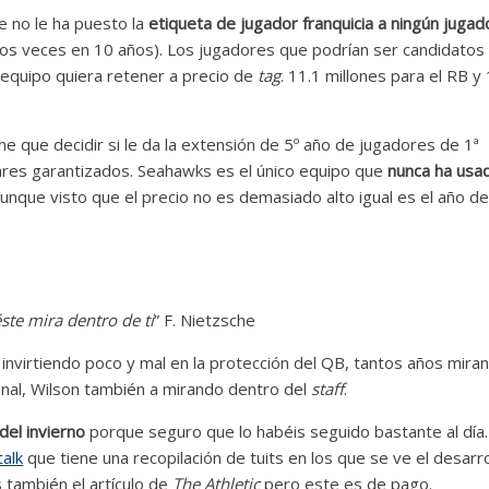
e no le ha puesto la
etiqueta de jugador franquicia a ningún jugad
 dos veces en 10 años). Los jugadores que podrían ser candidatos
l equipo quiera retener a precio de
tag
. 11.1 millones para el RB y
e que decidir si le da la extensión de 5º año de jugadores de 1ª
lares garantizados. Seahawks es el único equipo que
nunca ha usa
nque visto que el precio no es demasiado alto igual es el año d
te mira dentro de ti
” F. Nietzsche
 invirtiendo poco y mal en la protección del QB, tantos años mira
final, Wilson también a mirando dentro del
staff
.
del invierno
porque seguro que lo habéis seguido bastante al día.
alk
que tiene una recopilación de tuits en los que se ve el desarro
 también el artículo de
The Athletic
pero este es de pago.