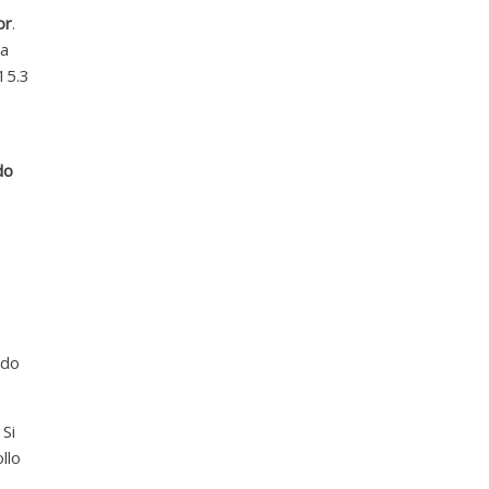
or
.
 a
 15.3
do
e
ndo
 Si
llo