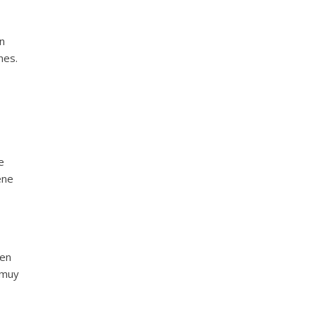
n
nes.
e
ene
 en
 muy