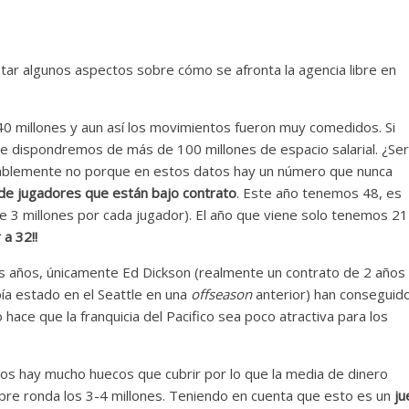
ar algunos aspectos sobre cómo se afronta la agencia libre en
40 millones y aun así los movimientos fueron muy comedidos. Si
 dispondremos de más de 100 millones de espacio salarial. ¿Ser
obablemente no porque en estos datos hay un número que nunca
e jugadores que están bajo contrato
. Este año tenemos 48, es
 3 millones por cada jugador). El año que viene solo tenemos 21
 a 32!!
s años, únicamente Ed Dickson (realmente un contrato de 2 años
bía estado en el Seattle en una
offseason
anterior) han conseguid
hace que la franquicia del Pacifico sea poco atractiva para los
ños hay mucho huecos que cubrir por lo que la media de dinero
pre ronda los 3-4 millones. Teniendo en cuenta que esto es un
ju