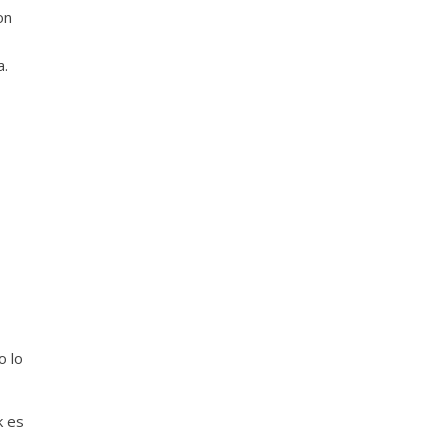
on
a.
o lo
k es