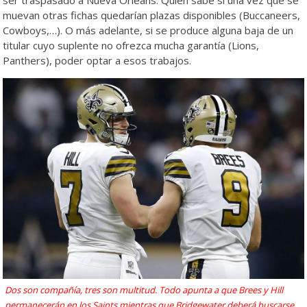
ser traspasado a Nueva Orleans. Quién sabe si una vez que se
muevan otras fichas quedarían plazas disponibles (Buccaneers,
Cowboys,…). O más adelante, si se produce alguna baja de un
titular cuyo suplente no ofrezca mucha garantía (Lions,
Panthers), poder optar a esos trabajos.
Dos son compañía, tres son multitud. Todo apunta a que Brees y Hill
permanecerán en los Saints mientras que Bridgewater deberá buscarse