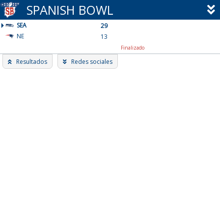
Skip
SPANISH BOWL
to
SEA
content
29
NE
13
Finalizado
Resultados
Redes sociales